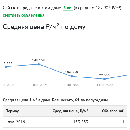
Сейчас в продаже в этом доме:
3 кв.
(в среднем 187 903 ₽/м²) —
смотреть объявления
Средняя цена ₽/м² по дому
140 150
133 333
106 330
99 355
 пол. 2019
II пол. 2019
I пол. 2020
II пол. 2020
Средняя цена 1 м² в доме Белинского, 61 по полугодиям
Период
Средняя цена, ₽/м²
Объявлений
I пол. 2019
133 333
1