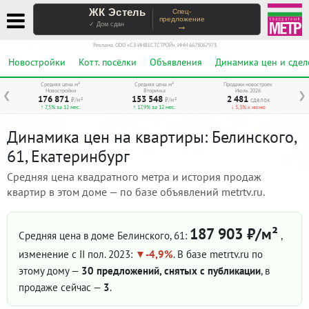
ЖК Эстель
Спец-
предложение
→
✓ Дом сдан
Реклама. ООО «СЗ ИНВЕСТСТРОЙ», ИНН 6678067973
Новостройки
Котт. посёлки
Объявления
Динамика цен и сдел
Средняя цена м²
Средняя цена м²
Продажи новостроек
Новостройки
Вторичка
Июль 2026
❮
❯
176 871
153 548
2 481
₽/м²
₽/м²
сделок
↑ 7,5% за 12 мес.
↑ 17,9% за 12 мес.
↓ 5,3% к июню
Динамика цен на квартиры: Белинского,
61, Екатеринбург
Средняя цена квадратного метра и история продаж
квартир в этом доме — по базе объявлений metrtv.ru.
187 903 ₽/м²
Средняя цена в доме Белинского, 61:
,
изменение с II пол. 2023:
-4,9%
. В базе metrtv.ru по
этому дому —
30 предложений, снятых с публикации
, в
продаже сейчас —
3
.