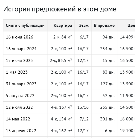
История предложений в этом доме
Снято с публикации
Квартира
Этаж
В продаже
Цена,
16 июня 2026
2-к, 84 м²
6/17
94 дн.
14 499 0
16 января 2024
2-к, 100 м²
16/17
254 дн.
16 500 0
15 июля 2023
2-к, 83.5 м²
12/17
15 дн.
16 500 7
1 мая 2023
2-к, 100 м²
16/17
83 дн.
13 900 0
31 января 2023
2-к, 100 м²
16/17
127 дн.
13 500 0
5 августа 2022
2-к, 100 м²
16/17
52 дн.
11 900 0
12 июля 2022
4-к, 137 м²
13/16
235 дн.
14 500 0
14 мая 2022
4-к, 154 м²
7/12
301 дн.
16 000 0
13 апреля 2022
4-к, 162 м²
12/17
6 дн.
19 100 0