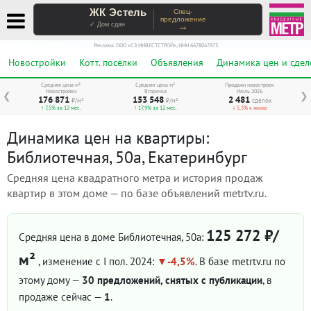
ЖК Эстель
Спец-
предложение
→
✓ Дом сдан
Реклама. ООО «СЗ ИНВЕСТСТРОЙ», ИНН 6678067973
Новостройки
Котт. посёлки
Объявления
Динамика цен и сдел
Средняя цена м²
Средняя цена м²
Продажи новостроек
Новостройки
Вторичка
Июль 2026
❮
❯
176 871
153 548
2 481
₽/м²
₽/м²
сделок
↑ 7,5% за 12 мес.
↑ 17,9% за 12 мес.
↓ 5,3% к июню
Динамика цен на квартиры:
Библиотечная, 50а, Екатеринбург
Средняя цена квадратного метра и история продаж
квартир в этом доме — по базе объявлений metrtv.ru.
125 272 ₽/
Средняя цена в доме Библиотечная, 50а:
м²
, изменение с I пол. 2024:
-4,5%
. В базе metrtv.ru по
этому дому —
30 предложений, снятых с публикации
, в
продаже сейчас —
1
.