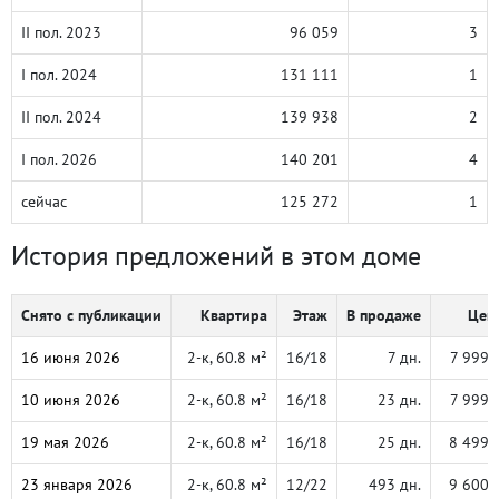
II пол. 2023
96 059
3
I пол. 2024
131 111
1
II пол. 2024
139 938
2
I пол. 2026
140 201
4
сейчас
125 272
1
История предложений в этом доме
Снято с публикации
Квартира
Этаж
В продаже
Цена
16 июня 2026
2-к, 60.8 м²
16/18
7 дн.
7 999 
10 июня 2026
2-к, 60.8 м²
16/18
23 дн.
7 999 
19 мая 2026
2-к, 60.8 м²
16/18
25 дн.
8 499 
23 января 2026
2-к, 60.8 м²
12/22
493 дн.
9 600 