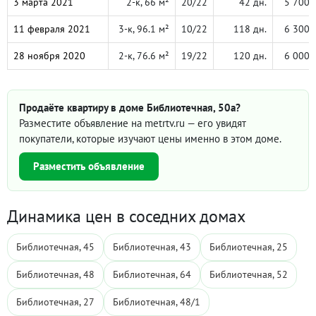
3 марта 2021
2-к, 66 м²
20/22
42 дн.
5 700 
11 февраля 2021
3-к, 96.1 м²
10/22
118 дн.
6 300 
28 ноября 2020
2-к, 76.6 м²
19/22
120 дн.
6 000 
Продаёте квартиру в доме Библиотечная, 50а?
Разместите объявление на metrtv.ru — его увидят
покупатели, которые изучают цены именно в этом доме.
Разместить объявление
Динамика цен в соседних домах
Библиотечная, 45
Библиотечная, 43
Библиотечная, 25
Библиотечная, 48
Библиотечная, 64
Библиотечная, 52
Библиотечная, 27
Библиотечная, 48/1