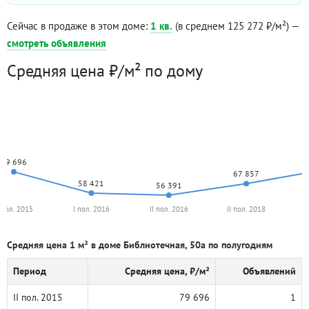
Сейчас в продаже в этом доме:
1 кв.
(в среднем 125 272 ₽/м²) —
смотреть объявления
Средняя цена ₽/м² по дому
79 696
67 857
58 421
56 391
I пол. 2015
I пол. 2016
II пол. 2016
II пол. 2018
I
Средняя цена 1 м² в доме Библиотечная, 50а по полугодиям
Период
Средняя цена, ₽/м²
Объявлений
II пол. 2015
79 696
1