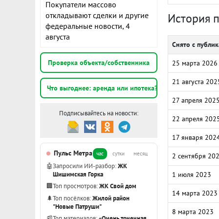
Покупатели массово
откладывают сделки и другие
История 
федеральные новости, 4
августа
Снято с публи
Проверка объекта/собственника
25 марта 2026
21 августа 202
Что выгоднее: аренда или ипотека?
27 апреля 202
Подписывайтесь на новости:
22 апреля 202
17 января 202
Пульс Метра
час
сутки
месяц
2 сентября 20
🤖
Запросили ИИ-разбор:
ЖК
Шишимская Горка
1 июля 2023
🏢
Топ просмотров:
ЖК Свой дом
14 марта 2023
🌲
Топ посёлков:
Жилой район
"Новые Патруши"
8 марта 2023
📰
Топ материалов:
«Очень точечная