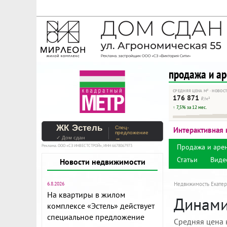
На Метре реклама - тольк
Помогайте независимому ре
продажа и а
СРЕДНЯЯ ЦЕНА М² · НОВОС
176 871
₽/м²
↑ 7,5% за 12 мес.
ЖК Эстель
Спец-
Интерактивная 
предложение
✓ Дом сдан
→
Продажа и аре
Реклама. ООО «СЗ ИНВЕСТСТРОЙ», ИНН 6678067973
Статьи
Виде
Новости недвижимости
6.8.2026
Недвижимость Екатер
На квартиры в жилом
Динами
комплексе «Эстель» действует
специальное предложение
Средняя цена 