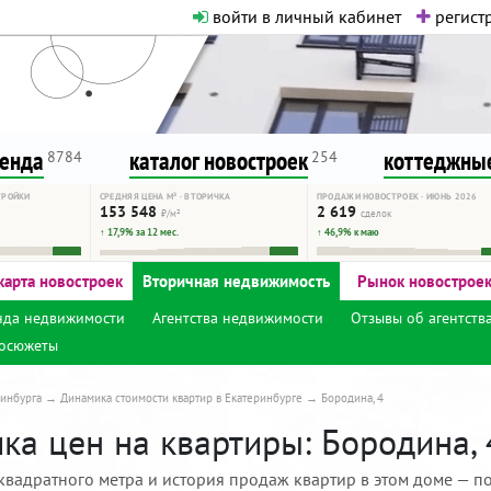
войти в личный кабинет
регистр
о нормальная. Никакого шок-конте
сурсу, как он помогает вам. Удач
ренда
каталог новостроек
коттеджные
8784
254
ТРОЙКИ
СРЕДНЯЯ ЦЕНА М² · ВТОРИЧКА
ПРОДАЖИ НОВОСТРОЕК · ИЮНЬ 2026
153 548
2 619
₽/м²
сделок
↑ 17,9% за 12 мес.
↑ 46,9% к маю
карта новостроек
Вторичная недвижимость
Рынок новострое
нда недвижимости
Агентства недвижимости
Отзывы об агентств
осюжеты
инбурга
Динамика стоимости квартир в Екатеринбурге
Бородина, 4
ка цен на квартиры: Бородина, 
квадратного метра и история продаж квартир в этом доме — по 