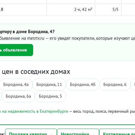
18
2-к, 42 м²
5/5
ртиру в доме Бородина, 4?
бъявление на metrtv.ru — его увидят покупатели, которые изучают 
ь объявление
цен в соседних домах
Бородина, 4а
Бородина, 11
Бородина, 4б
Бородина, 6
Бородина, 6а
Бородина, 5
 на недвижимость в Екатеринбурге
— весь город, пояса, первичный р
ок:
Продажа квартир →
Новостройки →
Коттеджные п