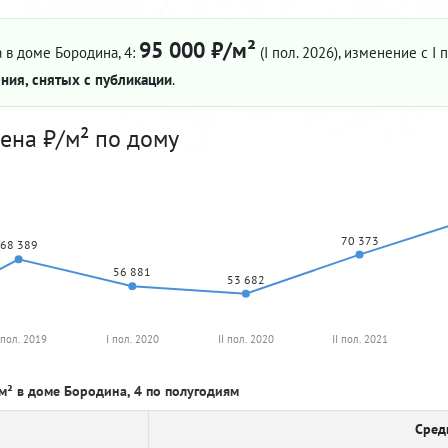
95 000 ₽/м²
 в доме Бородина, 4:
(I пол. 2026)
, изменение с I 
ния, снятых с публикации
.
ена ₽/м² по дому
70 373
68 389
56 881
53 682
 пол. 2019
I пол. 2020
II пол. 2020
II пол. 2021
м² в доме Бородина, 4 по полугодиям
Сред