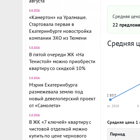
августа
6.8.2026
Средняя цена
«Камертон» на Уралмаше.
Стартовала первая в
22 предложе
Екатеринбурге новостройка
компании ЭХО из Тюмени
Средняя ц
5.8.2026
В пятой очереди ЖК «На
Тенистой» можно приобрести
квартиру со скидкой 10%
5.8.2026
Мэрия Екатеринбурга
размежевала землю под
42 857
новый девелоперский проект
от «Самолета»
II пол. 2018
II
5.8.2026
В ЖК «7 ключей» квартиру с
Средняя цена 1 
чистовой отделкой можно
Период
купить по цене чернового