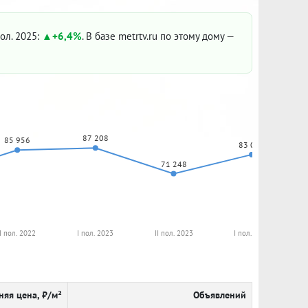
пол. 2025:
+6,4%
. В базе metrtv.ru по этому дому —
87 208
85 956
83 056
71 248
I пол. 2022
I пол. 2023
II пол. 2023
I пол. 2024
няя цена, ₽/м²
Объявлений