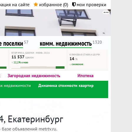
ация на сайте
избранное (
0
)
мои проверки
нта.
и!
 поселки
комм. недвижимость
57
1320
ВТОРИЧКА, СДЕЛКИ · ИЮНЬ 2026
КЛЮЧЕВАЯ СТАВКА ЦБ РФ
11 537
сделок
14
%
↑ 12,1% к маю
↓ снижение
к
Загородная недвижимость
Ипотека
ах недвижимости
Динамика стоимости квартир
4, Екатеринбург
базе объявлений metrtv.ru.