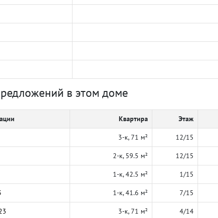
предложений в этом доме
кации
Квартира
Этаж
3-к, 71 м²
12/15
2-к, 59.5 м²
12/15
1-к, 42.5 м²
1/15
3
1-к, 41.6 м²
7/15
23
3-к, 71 м²
4/14