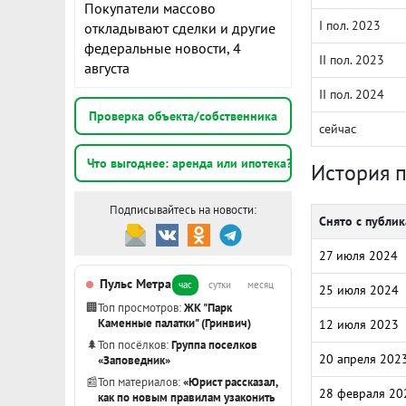
Покупатели массово
I пол. 2023
откладывают сделки и другие
федеральные новости, 4
II пол. 2023
августа
II пол. 2024
Проверка объекта/собственника
сейчас
Что выгоднее: аренда или ипотека?
История 
Подписывайтесь на новости:
Снято с публи
27 июля 2024
Пульс Метра
час
сутки
месяц
25 июля 2024
🏢
Топ просмотров:
ЖК "Парк
Каменные палатки" (Гринвич)
12 июля 2023
🌲
Топ посёлков:
Группа поселков
20 апреля 202
«Заповедник»
📰
Топ материалов:
«Юрист рассказал,
28 февраля 20
как по новым правилам узаконить