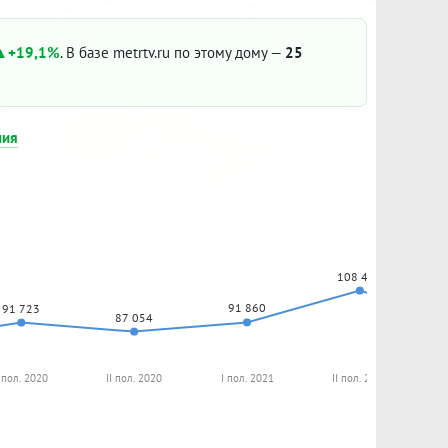
+19,1%
. В базе metrtv.ru по этому дому —
25
ния
108 477
91 860
91 723
87 054
 пол. 2020
II пол. 2020
I пол. 2021
II пол. 2021