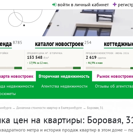
войти в личный кабинет
регистр
о нормальная. Никакого шок-конте
сурсу, как он помогает вам. Удач
ренда
каталог новостроек
коттеджные
8785
254
ТРОЙКИ
СРЕДНЯЯ ЦЕНА М² · ВТОРИЧКА
ПРОДАЖИ НОВОСТРОЕК · ИЮНЬ 2026
153 548
2 619
₽/м²
сделок
↑ 17,9% за 12 мес.
↑ 46,9% к маю
карта новостроек
Вторичная недвижимость
Рынок новострое
нда недвижимости
Агентства недвижимости
Отзывы об агентств
осюжеты
инбурга
Динамика стоимости квартир в Екатеринбурге
Боровая, 31
а цен на квартиры: Боровая, 3
квадратного метра и история продаж квартир в этом доме — по 