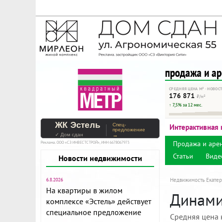
На Метре реклама - тольк
Помогайте независимому ре
продажа и а
СРЕДНЯЯ ЦЕНА М² · НОВОС
176 871
₽/м²
↑ 7,5% за 12 мес.
ЖК Эстель
Спец-
Интерактивная 
предложение
✓ Дом сдан
→
Продажа и аре
Реклама. ООО «СЗ ИНВЕСТСТРОЙ», ИНН 6678067973
Статьи
Виде
Новости недвижимости
6.8.2026
Недвижимость Екатер
На квартиры в жилом
Динамик
комплексе «Эстель» действует
специальное предложение
Средняя цена 