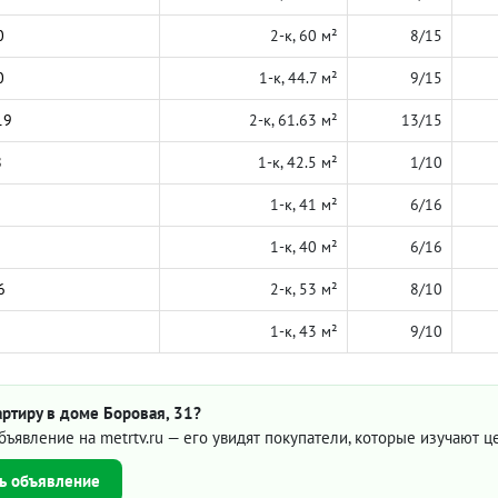
0
2-к, 60 м²
8/15
0
1-к, 44.7 м²
9/15
19
2-к, 61.63 м²
13/15
8
1-к, 42.5 м²
1/10
1-к, 41 м²
6/16
1-к, 40 м²
6/16
6
2-к, 53 м²
8/10
1-к, 43 м²
9/10
ртиру в доме Боровая, 31?
бъявление на metrtv.ru — его увидят покупатели, которые изучают 
ь объявление