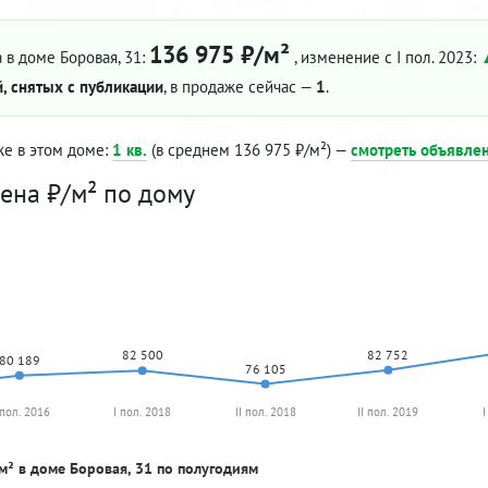
136 975 ₽/м²
 в доме Боровая, 31:
, изменение с I пол. 2023:
, снятых с публикации
, в продаже сейчас —
1
.
же в этом доме:
1 кв.
(в среднем 136 975 ₽/м²) —
смотреть объявле
ена ₽/м² по дому
82 752
82 500
80 189
76 105
 пол. 2016
I пол. 2018
II пол. 2018
II пол. 2019
I
м² в доме Боровая, 31 по полугодиям