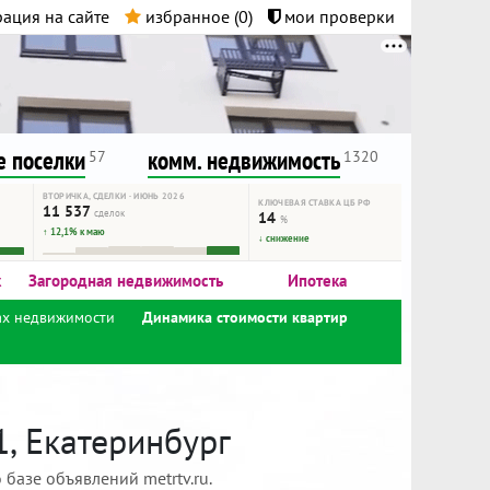
ация на сайте
избранное (
0
)
мои проверки
нта.
и!
 поселки
комм. недвижимость
57
1320
ВТОРИЧКА, СДЕЛКИ · ИЮНЬ 2026
КЛЮЧЕВАЯ СТАВКА ЦБ РФ
11 537
сделок
14
%
↑ 12,1% к маю
↓ снижение
к
Загородная недвижимость
Ипотека
ах недвижимости
Динамика стоимости квартир
1, Екатеринбург
базе объявлений metrtv.ru.