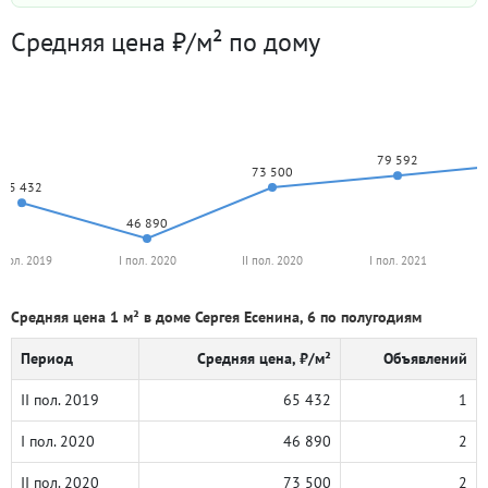
Средняя цена ₽/м² по дому
79 592
73 500
65 432
46 890
I пол. 2019
I пол. 2020
II пол. 2020
I пол. 2021
Средняя цена 1 м² в доме Сергея Есенина, 6 по полугодиям
Период
Средняя цена, ₽/м²
Объявлений
II пол. 2019
65 432
1
I пол. 2020
46 890
2
II пол. 2020
73 500
2