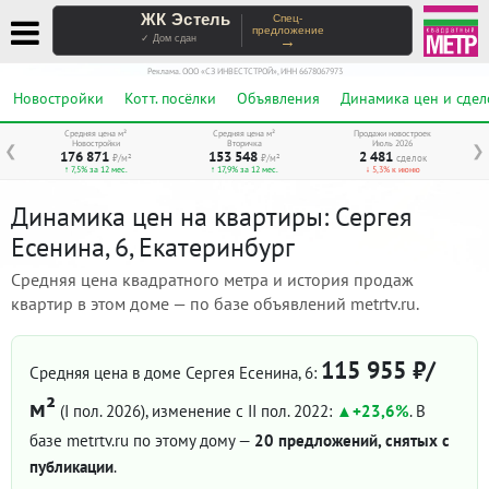
ЖК Эстель
Спец-
предложение
→
✓ Дом сдан
Реклама. ООО «СЗ ИНВЕСТСТРОЙ», ИНН 6678067973
Новостройки
Котт. посёлки
Объявления
Динамика цен и сдел
Средняя цена м²
Средняя цена м²
Продажи новостроек
Новостройки
Вторичка
Июль 2026
❮
❯
176 871
153 548
2 481
₽/м²
₽/м²
сделок
↑ 7,5% за 12 мес.
↑ 17,9% за 12 мес.
↓ 5,3% к июню
Динамика цен на квартиры: Сергея
Есенина, 6, Екатеринбург
Средняя цена квадратного метра и история продаж
квартир в этом доме — по базе объявлений metrtv.ru.
115 955 ₽/
Средняя цена в доме Сергея Есенина, 6:
м²
(I пол. 2026)
, изменение с II пол. 2022:
+23,6%
. В
базе metrtv.ru по этому дому —
20 предложений, снятых с
публикации
.