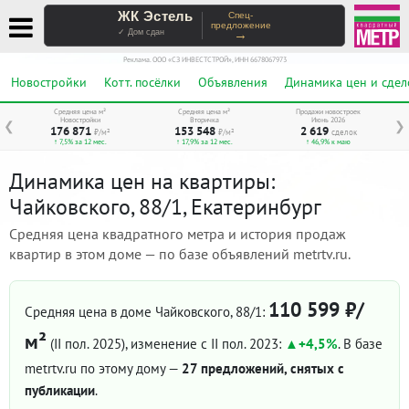
ЖК Эстель
Спец-
предложение
→
✓ Дом сдан
Реклама. ООО «СЗ ИНВЕСТСТРОЙ», ИНН 6678067973
Новостройки
Котт. посёлки
Объявления
Динамика цен и сдел
Средняя цена м²
Средняя цена м²
Продажи новостроек
Новостройки
Вторичка
Июнь 2026
❮
❯
176 871
153 548
2 619
₽/м²
₽/м²
сделок
↑ 7,5% за 12 мес.
↑ 17,9% за 12 мес.
↑ 46,9% к маю
Динамика цен на квартиры:
Чайковского, 88/1, Екатеринбург
Средняя цена квадратного метра и история продаж
квартир в этом доме — по базе объявлений metrtv.ru.
110 599 ₽/
Средняя цена в доме Чайковского, 88/1:
м²
(II пол. 2025)
, изменение с II пол. 2023:
+4,5%
. В базе
metrtv.ru по этому дому —
27 предложений, снятых с
публикации
.