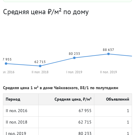
Средняя цена ₽/м² по дому
88 637
80 233
67 955
62 715
I пол. 2016
II пол. 2018
I пол. 2019
II пол. 2019
Средняя цена 1 м² в доме Чайковского, 88/1 по полугодиям
Период
Средняя цена, ₽/м²
Объявлений
II пол. 2016
67 955
1
II пол. 2018
62 715
1
I пол. 2019
80 233
1