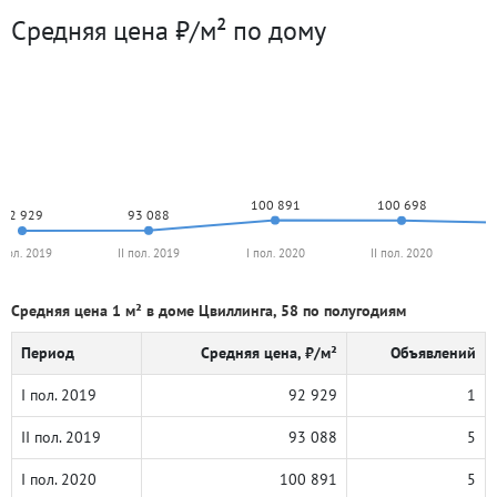
Средняя цена ₽/м² по дому
100 891
100 698
93 088
92 929
 пол. 2019
II пол. 2019
I пол. 2020
II пол. 2020
Средняя цена 1 м² в доме Цвиллинга, 58 по полугодиям
Период
Средняя цена, ₽/м²
Объявлений
I пол. 2019
92 929
1
II пол. 2019
93 088
5
I пол. 2020
100 891
5