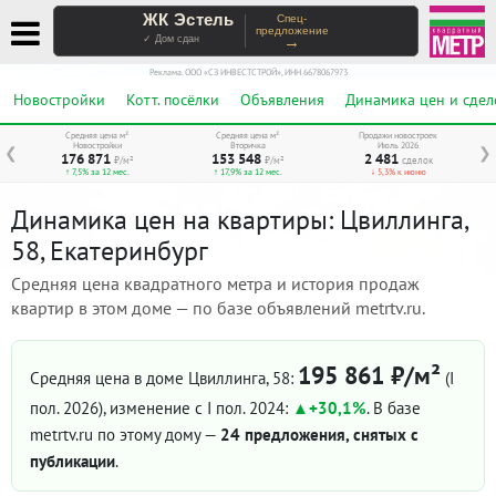
ЖК Эстель
Спец-
предложение
→
✓ Дом сдан
Реклама. ООО «СЗ ИНВЕСТСТРОЙ», ИНН 6678067973
Новостройки
Котт. посёлки
Объявления
Динамика цен и сдел
Средняя цена м²
Средняя цена м²
Продажи новостроек
Новостройки
Вторичка
Июль 2026
❮
❯
176 871
153 548
2 481
₽/м²
₽/м²
сделок
↑ 7,5% за 12 мес.
↑ 17,9% за 12 мес.
↓ 5,3% к июню
Динамика цен на квартиры: Цвиллинга,
58, Екатеринбург
Средняя цена квадратного метра и история продаж
квартир в этом доме — по базе объявлений metrtv.ru.
195 861 ₽/м²
Средняя цена в доме Цвиллинга, 58:
(I
пол. 2026)
, изменение с I пол. 2024:
+30,1%
. В базе
metrtv.ru по этому дому —
24 предложения, снятых с
публикации
.