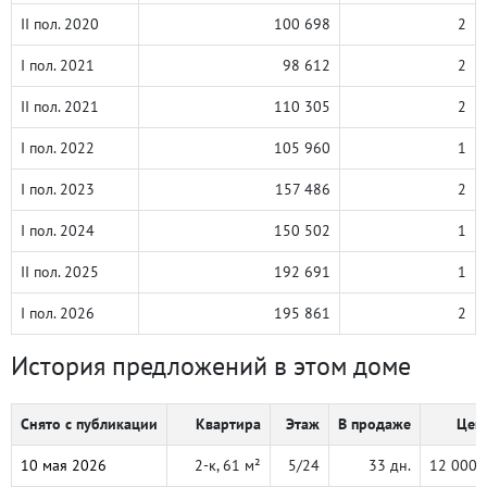
II пол. 2020
100 698
2
I пол. 2021
98 612
2
II пол. 2021
110 305
2
I пол. 2022
105 960
1
I пол. 2023
157 486
2
I пол. 2024
150 502
1
II пол. 2025
192 691
1
I пол. 2026
195 861
2
История предложений в этом доме
Снято с публикации
Квартира
Этаж
В продаже
Цена
10 мая 2026
2-к, 61 м²
5/24
33 дн.
12 000 