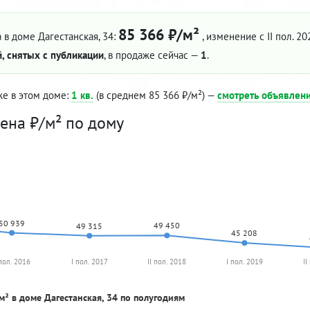
85 366 ₽/м²
 в доме Дагестанская, 34:
, изменение с II пол. 20
, снятых с публикации
, в продаже сейчас —
1
.
же в этом доме:
1 кв.
(в среднем 85 366 ₽/м²) —
смотреть объявлен
ена ₽/м² по дому
50 939
49 450
49 315
45 208
 пол. 2016
I пол. 2017
II пол. 2018
I пол. 2019
II
м² в доме Дагестанская, 34 по полугодиям