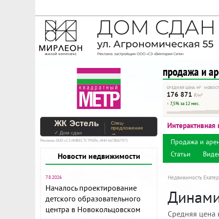
На Метре реклама - тольк
Помогайте независимому ре
продажа и а
СРЕДНЯЯ ЦЕНА М² · НОВОС
176 871
₽/м²
↑ 7,5% за 12 мес.
ЖК Эстель
Спец-
Интерактивная 
предложение
✓ Дом сдан
→
Продажа и аре
Реклама. ООО «СЗ ИНВЕСТСТРОЙ», ИНН 6678067973
Статьи
Виде
Новости недвижимости
7.8.2026
Недвижимость Екатер
Началось проектирование
Динамик
детского образовательного
центра в Новокольцовском
Средняя цена 