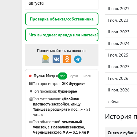
августа
II пол. 2022
Проверка объекта/собственника
I пол. 2023
II пол. 2023
Что выгоднее: аренда или ипотека?
II пол. 2024
Подписывайтесь на новости:
I пол. 2025
II пол. 2025
Пульс Метра
час
сутки
месяц
I пол. 2026
🏢
Топ просмотров:
ЖК Футурист
II пол. 2026
🌲
Топ посёлков:
Лукоморье
📰
Топ материалов:
«Двойная
сейчас
плотность застройки. Улицу
Татищева расширят и пос…»
• 51
История 
читают
👀
Топ объявлений:
земельный
участок, с. Новоалексеевское,
Чернышевского, 9 А — 3,1 млн ₽
Снято с публи