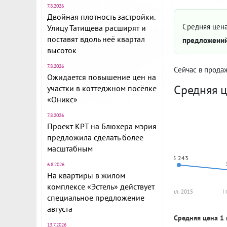
7.8.2026
Двойная плотность застройки.
Средняя цена
Улицу Татищева расширят и
поставят вдоль неё квартал
предложений
высоток
7.8.2026
Сейчас в прода
Ожидается повышение цен на
Средняя ц
участки в коттеджном посёлке
«Оникс»
7.8.2026
Проект КРТ на Блюхера мэрия
предложила сделать более
масштабным
55 243
6.8.2026
На квартиры в жилом
комплексе «Эстель» действует
II пол. 2015
I
специальное предложение
августа
Средняя цена 1 
13.7.2026