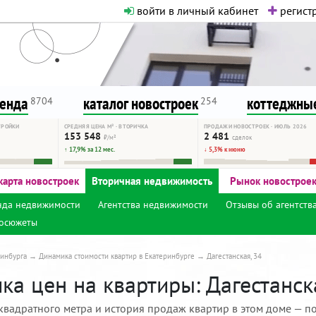
войти в личный кабинет
регистр
о нормальная. Никакого шок-конте
сурсу, как он помогает вам. Удач
ренда
каталог новостроек
коттеджные
8704
254
ТРОЙКИ
СРЕДНЯЯ ЦЕНА М² · ВТОРИЧКА
ПРОДАЖИ НОВОСТРОЕК · ИЮЛЬ 2026
153 548
2 481
₽/м²
сделок
↑ 17,9% за 12 мес.
↓ 5,3% к июню
карта новостроек
Вторичная недвижимость
Рынок новострое
нда недвижимости
Агентства недвижимости
Отзывы об агентств
осюжеты
инбурга
Динамика стоимости квартир в Екатеринбурге
Дагестанская, 34
а цен на квартиры: Дагестанска
квадратного метра и история продаж квартир в этом доме — по 