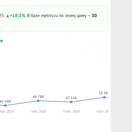
25:
+18,3%
. В базе metrtv.ru по этому дому —
30
ия
53 397
48 789
47 116
42 508
 пол. 2019
I пол. 2020
II пол. 2020
I пол. 2021
II