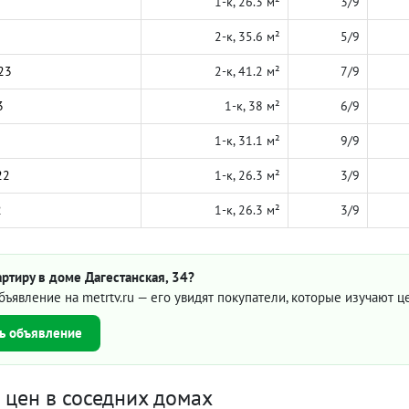
1-к, 26.3 м²
3/9
2-к, 35.6 м²
5/9
23
2-к, 41.2 м²
7/9
3
1-к, 38 м²
6/9
1-к, 31.1 м²
9/9
22
1-к, 26.3 м²
3/9
2
1-к, 26.3 м²
3/9
ртиру в доме Дагестанская, 34?
бъявление на metrtv.ru — его увидят покупатели, которые изучают 
ь объявление
цен в соседних домах