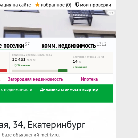
ация на сайте
избранное (
0
)
мои проверки
нта.
и!
 поселки
комм. недвижимость
57
1312
ВТОРИЧКА, СДЕЛКИ · ИЮЛЬ 2026
КЛЮЧЕВАЯ СТАВКА ЦБ РФ
12 431
сделок
14
%
↑ 7,7% к июню
↓ снижение
к
Загородная недвижимость
Ипотека
ах недвижимости
Динамика стоимости квартир
я, 34, Екатеринбург
базе объявлений metrtv.ru.