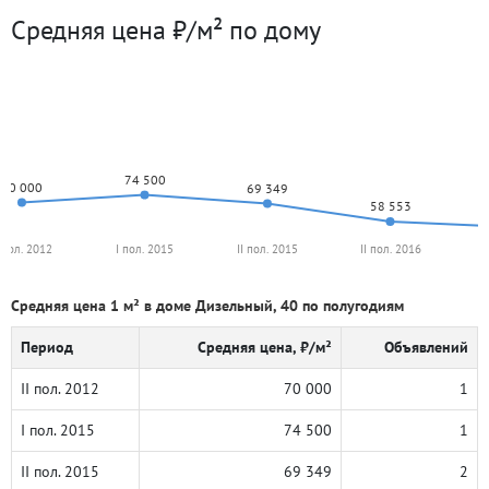
Средняя цена ₽/м² по дому
74 500
70 000
69 349
58 553
I пол. 2012
I пол. 2015
II пол. 2015
II пол. 2016
I
Средняя цена 1 м² в доме Дизельный, 40 по полугодиям
Период
Средняя цена, ₽/м²
Объявлений
II пол. 2012
70 000
1
I пол. 2015
74 500
1
II пол. 2015
69 349
2