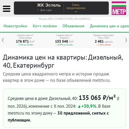
ЖК Эстель
Спец-
предложение
→
✓ Дом сдан
Реклама. ООО «СЗ ИНВЕСТСТРОЙ», ИНН 6678067973
Новостройки
Котт. посёлки
Объявления
Динамика цен и сдел
Средняя цена м²
Средняя цена м²
Продажи новостроек
Новостройки
Вторичка
Июль 2026
❮
❯
176 871
153 548
2 481
₽/м²
₽/м²
сделок
↑ 7,5% за 12 мес.
↑ 17,9% за 12 мес.
↓ 5,3% к июню
Динамика цен на квартиры: Дизельный,
40, Екатеринбург
Средняя цена квадратного метра и история продаж
квартир в этом доме — по базе объявлений metrtv.ru.
135 065 ₽/м²
Средняя цена в доме Дизельный, 40:
(I
пол. 2026)
, изменение с II пол. 2024:
+30,9%
. В базе
metrtv.ru по этому дому —
30 предложений, снятых с
публикации
.