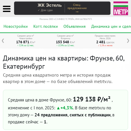
ЖК Эстель
Спец-
предложение
→
✓ Дом сдан
Реклама. ООО «СЗ ИНВЕСТСТРОЙ», ИНН 6678067973
Новостройки
Котт. посёлки
Объявления
Динамика цен и сдел
Средняя цена м²
Средняя цена м²
Продажи новостроек
Новостройки
Вторичка
Июль 2026
❮
❯
176 871
153 548
2 481
₽/м²
₽/м²
сделок
↑ 7,5% за 12 мес.
↑ 17,9% за 12 мес.
↓ 5,3% к июню
Динамика цен на квартиры: Фрунзе, 60,
Екатеринбург
Средняя цена квадратного метра и история продаж
квартир в этом доме — по базе объявлений metrtv.ru.
129 138 ₽/м²
Средняя цена в доме Фрунзе, 60:
,
изменение с I пол. 2025:
+4,3%
. В базе metrtv.ru по
этому дому —
24 предложения, снятых с публикации
, в
продаже сейчас —
1
.