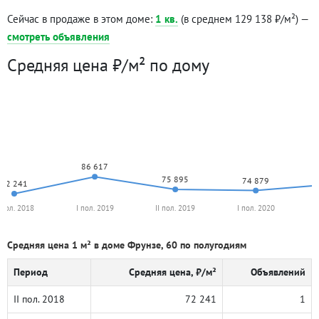
Сейчас в продаже в этом доме:
1 кв.
(в среднем 129 138 ₽/м²) —
смотреть объявления
Средняя цена ₽/м² по дому
86 617
75 895
74 879
72 241
I пол. 2018
I пол. 2019
II пол. 2019
I пол. 2020
Средняя цена 1 м² в доме Фрунзе, 60 по полугодиям
Период
Средняя цена, ₽/м²
Объявлений
II пол. 2018
72 241
1