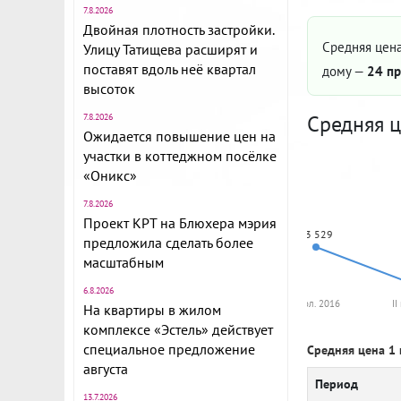
7.8.2026
Двойная плотность застройки.
Средняя цена
Улицу Татищева расширят и
поставят вдоль неё квартал
дому —
24 пр
высоток
Средняя ц
7.8.2026
Ожидается повышение цен на
участки в коттеджном посёлке
«Оникс»
7.8.2026
Проект КРТ на Блюхера мэрия
53 529
предложила сделать более
масштабным
6.8.2026
I пол. 2016
II
На квартиры в жилом
комплексе «Эстель» действует
специальное предложение
Средняя цена 1 
августа
Период
13.7.2026