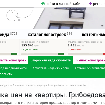
войти в личный кабинет
регистр
о нормальная. Никакого шок-конте
сурсу, как он помогает вам. Удач
ренда
каталог новостроек
коттеджные
8728
254
ТРОЙКИ
СРЕДНЯЯ ЦЕНА М² · ВТОРИЧКА
ПРОДАЖИ НОВОСТРОЕК · ИЮЛЬ 2026
153 548
2 481
₽/м²
сделок
↑ 17,9% за 12 мес.
↓ 5,3% к июню
карта новостроек
Вторичная недвижимость
Рынок новострое
нда недвижимости
Агентства недвижимости
Отзывы об агентств
осюжеты
инбурга
Динамика стоимости квартир в Екатеринбурге
Грибоедова, 24
а цен на квартиры: Грибоедова,
квадратного метра и история продаж квартир в этом доме — по 