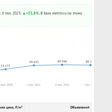
 II пол. 2023:
+33,8%
. В базе metrtv.ru по этому
60 566
60 204
59 633
53 175
I пол. 2020
I пол. 2021
II пол. 2021
I пол. 2022
няя цена, ₽/м²
Объявлений