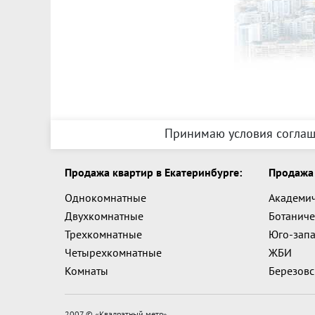
Принимаю условия соглаш
Продажа квартир в Екатеринбурге:
Продажа 
Однокомнатные
Академи
Двухкомнатные
Ботаниче
Трехкомнатные
Юго-зап
Четырехкомнатные
ЖБИ
Комнаты
Березов
2007 © «
Квадратный метр
»