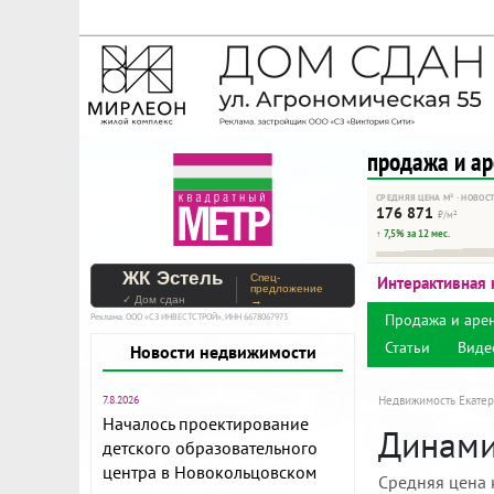
На Метре реклама - тольк
Помогайте независимому ре
продажа и а
СРЕДНЯЯ ЦЕНА М² · НОВОС
176 871
₽/м²
↑ 7,5% за 12 мес.
ЖК Эстель
Спец-
Интерактивная 
предложение
✓ Дом сдан
→
Продажа и аре
Реклама. ООО «СЗ ИНВЕСТСТРОЙ», ИНН 6678067973
Статьи
Виде
Новости недвижимости
7.8.2026
Недвижимость Екатер
Началось проектирование
Динамик
детского образовательного
центра в Новокольцовском
Средняя цена 