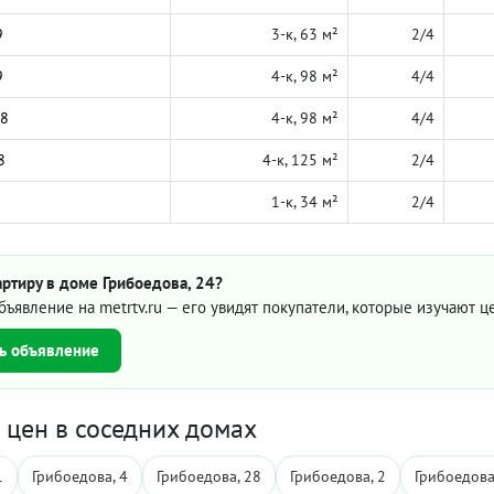
9
3-к, 63 м²
2/4
9
4-к, 98 м²
4/4
18
4-к, 98 м²
4/4
8
4-к, 125 м²
2/4
1-к, 34 м²
2/4
ртиру в доме Грибоедова, 24?
бъявление на metrtv.ru — его увидят покупатели, которые изучают 
ь объявление
цен в соседних домах
1
Грибоедова, 4
Грибоедова, 28
Грибоедова, 2
Грибоедова