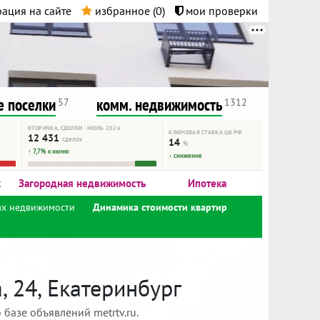
ация на сайте
избранное (
0
)
мои проверки
нта.
и!
 поселки
комм. недвижимость
57
1312
ВТОРИЧКА, СДЕЛКИ · ИЮЛЬ 2026
КЛЮЧЕВАЯ СТАВКА ЦБ РФ
12 431
сделок
14
%
↑ 7,7% к июню
↓ снижение
к
Загородная недвижимость
Ипотека
ах недвижимости
Динамика стоимости квартир
 24, Екатеринбург
базе объявлений metrtv.ru.