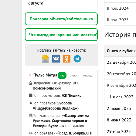
августа
II пол. 2024
Проверка объекта/собственника
II пол. 2025
История 
Что выгоднее: аренда или ипотека?
Подписывайтесь на новости:
Снято с публи
22 декабря 20
20 сентября 2
Пульс Метра
час
сутки
месяц
🤖
Запросили ИИ-разбор:
ЖК
9 сентября 20
Комсомольский
🏢
Топ просмотров:
ЖК Тишина
11 июля 2023
🌲
Топ посёлков:
Svoboda
Village(Свобода Виллидж)
2 июля 2023
📰
Топ материалов:
««Камертон» на
8 июня 2023
Уралмаше. Стартовала первая в
Екатеринбурге …»
• 11 читают
29 мая 2023
👀
Топ объявлений:
сад, п. Боярка, СНТ