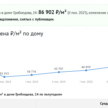
86 902 ₽/м²
 в доме Грибоедова, 24:
(II пол. 2025)
, изменение с
едложения, снятых с публикации
.
ена ₽/м² по дому
46 859
43 707
38 776
35 353
 пол. 2018
I пол. 2019
II пол. 2019
I пол. 2020
I
м² в доме Грибоедова, 24 по полугодиям
Сред