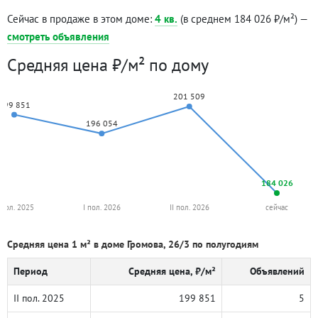
Сейчас в продаже в этом доме:
4 кв.
(в среднем 184 026 ₽/м²) —
смотреть объявления
Средняя цена ₽/м² по дому
201 509
199 851
196 054
184 026
I пол. 2025
I пол. 2026
II пол. 2026
сейчас
Средняя цена 1 м² в доме Громова, 26/3 по полугодиям
Период
Средняя цена, ₽/м²
Объявлений
II пол. 2025
199 851
5