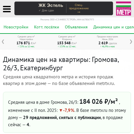
ЖК Эстель
Спец-
предложение
→
✓ Дом сдан
Реклама. ООО «СЗ ИНВЕСТСТРОЙ», ИНН 6678067973
Новостройки
Котт. посёлки
Объявления
Динамика цен и сдел
Средняя цена м²
Средняя цена м²
Продажи новостроек
Новостройки
Вторичка
Июнь 2026
❮
❯
176 871
153 548
2 619
₽/м²
₽/м²
сделок
↑ 7,5% за 12 мес.
↑ 17,9% за 12 мес.
↑ 46,9% к маю
Динамика цен на квартиры: Громова,
26/3, Екатеринбург
Средняя цена квадратного метра и история продаж
квартир в этом доме — по базе объявлений metrtv.ru.
184 026 ₽/м²
Средняя цена в доме Громова, 26/3:
,
изменение с II пол. 2025:
-7,9%
. В базе metrtv.ru по этому
дому —
29 предложений, снятых с публикации
, в продаже
сейчас —
4
.