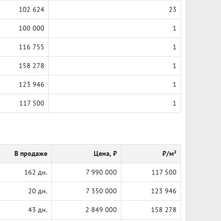
102 624
23
100 000
1
116 755
1
158 278
1
123 946
1
117 500
1
В продаже
Цена, ₽
₽/м²
162 дн.
7 990 000
117 500
20 дн.
7 350 000
123 946
43 дн.
2 849 000
158 278