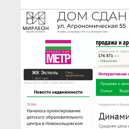
На Метре реклама - тольк
Помогайте независимому ре
продажа и а
СРЕДНЯЯ ЦЕНА М² · НОВОС
176 871
₽/м²
↑ 7,5% за 12 мес.
ЖК Эстель
Спец-
Интерактивная 
предложение
✓ Дом сдан
→
Продажа и аре
Реклама. ООО «СЗ ИНВЕСТСТРОЙ», ИНН 6678067973
Статьи
Виде
Новости недвижимости
7.8.2026
Недвижимость Екатер
Началось проектирование
Динамик
детского образовательного
центра в Новокольцовском
Средняя цена 