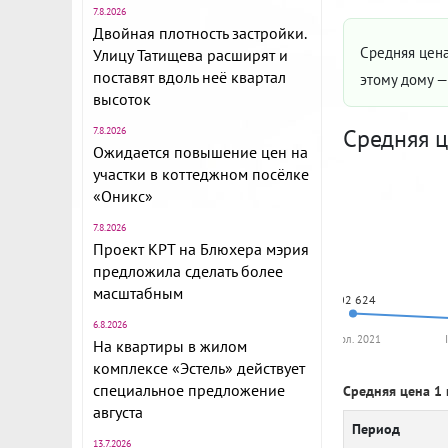
7.8.2026
Двойная плотность застройки.
Средняя цена
Улицу Татищева расширят и
поставят вдоль неё квартал
этому дому 
высоток
Средняя ц
7.8.2026
Ожидается повышение цен на
участки в коттеджном посёлке
«Оникс»
7.8.2026
Проект КРТ на Блюхера мэрия
предложила сделать более
масштабным
102 624
6.8.2026
II пол. 2021
На квартиры в жилом
комплексе «Эстель» действует
специальное предложение
Средняя цена 1 
августа
Период
13.7.2026