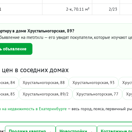
1
2-к, 70.11 м²
2/23
ртиру в доме Хрустальногорская, 89?
бъявление на metrtv.ru — его увидят покупатели, которые изучают 
ь объявление
цен в соседних домах
ская, 84
Хрустальногорская, 88
Хрустальногорская, 93
Хрус
ская, 85
Хрустальногорская, 89/2
Хрустальногорская, 77
Хр
 на недвижимость в Екатеринбурге
— весь город, пояса, первичный р
ок:
Продажа квартир →
Новостройки →
Коттеджные п