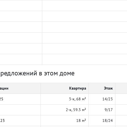
предложений в этом доме
кации
Квартира
Этаж
25
3-к, 68 м²
14/23
2-к, 59.3 м²
9/17
023
18 м²
18/24