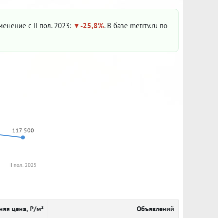
зменение с II пол. 2023:
-25,8%
. В базе metrtv.ru по
117 500
II пол. 2025
няя цена, ₽/м²
Объявлений