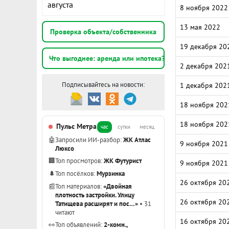
августа
8 ноября 2022
13 мая 2022
Проверка объекта/собственника
19 декабря 20
Что выгоднее: аренда или ипотека?
2 декабря 202
Подписывайтесь на новости:
1 декабря 202
18 ноября 202
18 ноября 202
Пульс Метра
час
сутки
месяц
🤖
Запросили ИИ-разбор:
ЖК Атлас
9 ноября 2021
Люксо
🏢
Топ просмотров:
ЖК Футурист
9 ноября 2021
🌲
Топ посёлков:
Мурзинка
26 октября 20
📰
Топ материалов:
«Двойная
плотность застройки. Улицу
26 октября 20
Татищева расширят и пос…»
• 31
читают
16 октября 20
👀
Топ объявлений:
2-комн.,