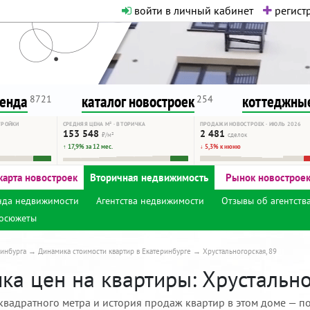
войти в личный кабинет
регистр
о нормальная. Никакого шок-конте
сурсу, как он помогает вам. Удач
ренда
каталог новостроек
коттеджные
8721
254
ТРОЙКИ
СРЕДНЯЯ ЦЕНА М² · ВТОРИЧКА
ПРОДАЖИ НОВОСТРОЕК · ИЮЛЬ 2026
153 548
2 481
₽/м²
сделок
↑ 17,9% за 12 мес.
↓ 5,3% к июню
карта новостроек
Вторичная недвижимость
Рынок новострое
нда недвижимости
Агентства недвижимости
Отзывы об агентств
осюжеты
инбурга
Динамика стоимости квартир в Екатеринбурге
Хрустальногорская, 89
а цен на квартиры: Хрустальног
квадратного метра и история продаж квартир в этом доме — по 