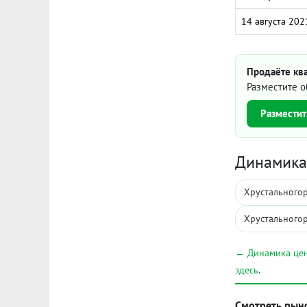
14 августа 202
Продаёте ква
Разместите о
Разместит
Динамика 
Хрустальногор
Хрустальногор
← Динамика цен
здесь
.
Смотреть рын