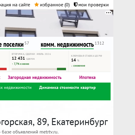
ация на сайте
избранное (
0
)
мои проверки
нта.
и!
 поселки
комм. недвижимость
57
1312
ВТОРИЧКА, СДЕЛКИ · ИЮЛЬ 2026
КЛЮЧЕВАЯ СТАВКА ЦБ РФ
12 431
сделок
14
%
↑ 7,7% к июню
↓ снижение
к
Загородная недвижимость
Ипотека
ах недвижимости
Динамика стоимости квартир
орская, 89, Екатеринбург
базе объявлений metrtv.ru.