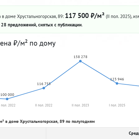
117 500 ₽/м²
 в доме Хрустальногорская, 89:
(II пол. 2025)
, и
—
28 предложений, снятых с публикации
.
ена ₽/м² по дому
158 278
123 946
116 755
100 000
I пол. 2022
II пол. 2022
II пол. 2023
I пол. 2025
м² в доме Хрустальногорская, 89 по полугодиям
Сред