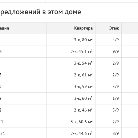
предложений в этом доме
кации
Квартира
Этаж
3-к, 80 м²
4/9
3
2-к, 45.1 м²
9/9
3-к, 54 м²
2/9
3
2-к, 61 м²
2/9
2
3-к, 59 м²
5/9
2
3-к, 60 м²
1/9
2
2-к, 46 м²
5/9
21
3-к, 60.6 м²
2/9
021
2-к, 44.6 м²
8/9