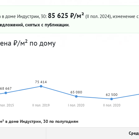
85 625 ₽/м²
 в доме Индустрии, 30:
(II пол. 2024)
, изменение с
едложений, снятых с публикации
.
ена ₽/м² по дому
75 414
68 667
65 080
62 500
 пол. 2015
II пол. 2019
I пол. 2020
II пол. 2020
м² в доме Индустрии, 30 по полугодиям
Сред