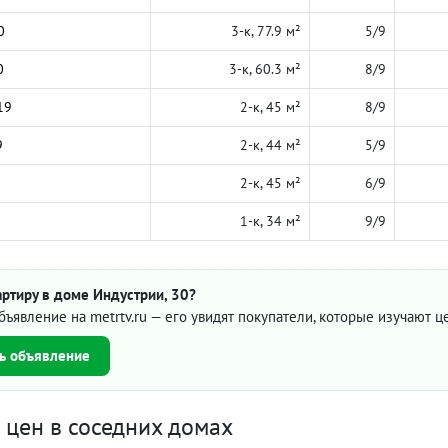
0
3-к, 77.9 м²
5/9
0
3-к, 60.3 м²
8/9
19
2-к, 45 м²
8/9
9
2-к, 44 м²
5/9
2-к, 45 м²
6/9
1-к, 34 м²
9/9
ртиру в доме Индустрии, 30?
бъявление на metrtv.ru — его увидят покупатели, которые изучают 
ь объявление
цен в соседних домах