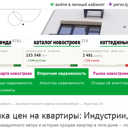
войти в личный кабинет
регистр
о нормальная. Никакого шок-конте
сурсу, как он помогает вам. Удач
ренда
каталог новостроек
коттеджные
8761
254
ТРОЙКИ
СРЕДНЯЯ ЦЕНА М² · ВТОРИЧКА
ПРОДАЖИ НОВОСТРОЕК · ИЮЛЬ 2026
153 548
2 481
₽/м²
сделок
↑ 17,9% за 12 мес.
↓ 5,3% к июню
карта новостроек
Вторичная недвижимость
Рынок новострое
нда недвижимости
Агентства недвижимости
Отзывы об агентств
осюжеты
инбурга
Динамика стоимости квартир в Екатеринбурге
Индустрии, 30
ка цен на квартиры: Индустрии,
квадратного метра и история продаж квартир в этом доме — по 