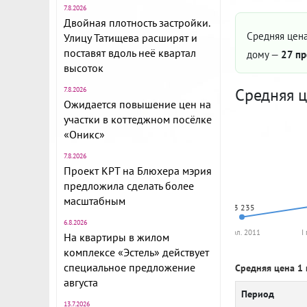
7.8.2026
Двойная плотность застройки.
Средняя цена
Улицу Татищева расширят и
поставят вдоль неё квартал
дому —
27 пр
высоток
Средняя ц
7.8.2026
Ожидается повышение цен на
участки в коттеджном посёлке
«Оникс»
7.8.2026
Проект КРТ на Блюхера мэрия
предложила сделать более
масштабным
63 235
6.8.2026
I пол. 2011
I
На квартиры в жилом
комплексе «Эстель» действует
специальное предложение
Средняя цена 1 
августа
Период
13.7.2026