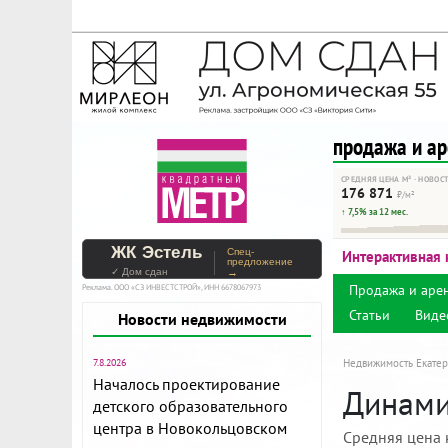
На Метре реклама - тольк
Помогайте независимому ре
продажа и а
СРЕДНЯЯ ЦЕНА М² · НОВОС
176 871
₽/м²
↑ 7,5% за 12 мес.
ЖК Эстель
Спец-
Интерактивная 
предложение
✓ Дом сдан
→
Продажа и аре
Реклама. ООО «СЗ ИНВЕСТСТРОЙ», ИНН 6678067973
Статьи
Виде
Новости недвижимости
7.8.2026
Недвижимость Екатер
Началось проектирование
Динами
детского образовательного
центра в Новокольцовском
Средняя цена 