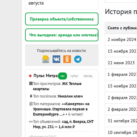
августа
История 
Проверка объекта/собственника
Снято с публи
Что выгоднее: аренда или ипотека?
2 ноября 2024
Подписывайтесь на новости:
15 ноября 202
22 июня 2023
1 февраля 202
Пульс Метра
час
сутки
месяц
🏢
Топ просмотров:
ЖК Теплые
15 ноября 202
кварталы
🌲
Топ посёлков:
Николин ключ
2 февраля 202
📰
Топ материалов:
««Камертон» на
Уралмаше. Стартовала первая в
2 февраля 202
Екатеринбурге …»
• 6 читают
31 октября 20
👀
Топ объявлений:
сад, п. Боярка, СНТ
Мир, уч. 231 — 1,4 млн ₽
10 сентября 2
обновлено в 04:42