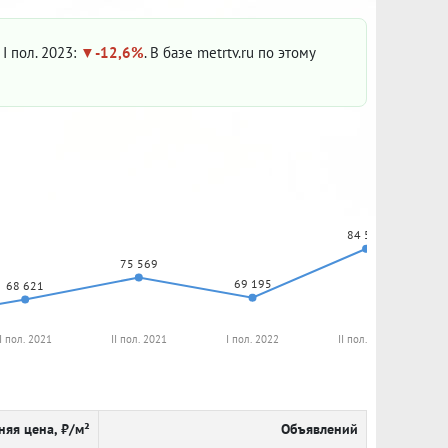
 I пол. 2023:
-12,6%
. В базе metrtv.ru по этому
84 576
75 569
69 195
68 621
I пол. 2021
II пол. 2021
I пол. 2022
II пол. 2022
няя цена, ₽/м²
Объявлений