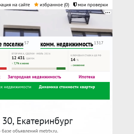
ация на сайте
избранное (
0
)
мои проверки
нта.
и!
 поселки
комм. недвижимость
57
1317
ВТОРИЧКА, СДЕЛКИ · ИЮЛЬ 2026
КЛЮЧЕВАЯ СТАВКА ЦБ РФ
12 431
сделок
14
%
↑ 7,7% к июню
↓ снижение
к
Загородная недвижимость
Ипотека
ах недвижимости
Динамика стоимости квартир
 30, Екатеринбург
базе объявлений metrtv.ru.