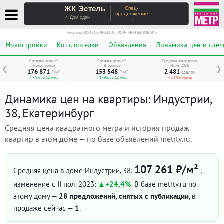
ЖК Эстель
Спец-
предложение
→
✓ Дом сдан
Реклама. ООО «СЗ ИНВЕСТСТРОЙ», ИНН 6678067973
Новостройки
Котт. посёлки
Объявления
Динамика цен и сдел
Средняя цена м²
Средняя цена м²
Продажи новостроек
Новостройки
Вторичка
Июль 2026
❮
❯
176 871
153 548
2 481
₽/м²
₽/м²
сделок
↑ 7,5% за 12 мес.
↑ 17,9% за 12 мес.
↓ 5,3% к июню
Динамика цен на квартиры: Индустрии,
38, Екатеринбург
Средняя цена квадратного метра и история продаж
квартир в этом доме — по базе объявлений metrtv.ru.
107 261 ₽/м²
Средняя цена в доме Индустрии, 38:
,
изменение с II пол. 2023:
+24,4%
. В базе metrtv.ru по
этому дому —
28 предложений, снятых с публикации
, в
продаже сейчас —
1
.