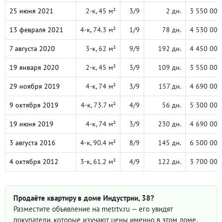
25 июня 2021
2-к, 45 м²
3/9
2 дн.
3 550 000
13 февраля 2021
4-к, 74.3 м²
1/9
78 дн.
4 530 000
7 августа 2020
3-к, 62 м²
9/9
192 дн.
4 450 000
19 января 2020
2-к, 45 м²
3/9
109 дн.
3 550 000
29 ноября 2019
4-к, 74 м²
3/9
157 дн.
4 690 000
9 октября 2019
4-к, 73.7 м²
4/9
56 дн.
5 300 000
19 июня 2019
4-к, 74 м²
3/9
230 дн.
4 690 000
3 августа 2016
4-к, 90.4 м²
8/9
145 дн.
6 500 000
4 октября 2012
3-к, 61.2 м²
4/9
122 дн.
3 700 000
Продаёте квартиру в доме Индустрии, 38?
Разместите объявление на metrtv.ru — его увидят
покупатели, которые изучают цены именно в этом доме.