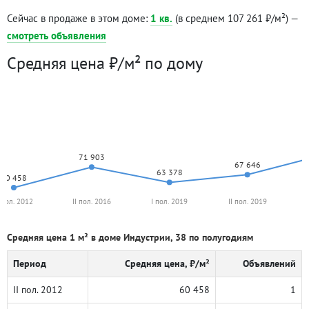
Сейчас в продаже в этом доме:
1 кв.
(в среднем 107 261 ₽/м²) —
смотреть объявления
Средняя цена ₽/м² по дому
71 903
67 646
63 378
60 458
I пол. 2012
II пол. 2016
I пол. 2019
II пол. 2019
Средняя цена 1 м² в доме Индустрии, 38 по полугодиям
Период
Средняя цена, ₽/м²
Объявлений
II пол. 2012
60 458
1