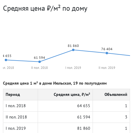
Средняя цена ₽/м² по дому
81 860
76 404
64 655
61 594
 пол. 2018
II пол. 2018
I пол. 2019
II пол. 2019
Средняя цена 1 м² в доме Июльская, 19 по полугодиям
Период
Средняя цена, ₽/м²
Объявлений
I пол. 2018
64 655
1
II пол. 2018
61 594
3
I пол. 2019
81 860
1