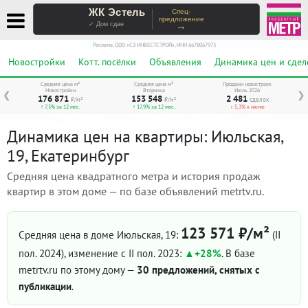
ЖК Эстель
Спец-
предложение
→
✓ Дом сдан
Реклама. ООО «СЗ ИНВЕСТСТРОЙ», ИНН 6678067973
Новостройки
Котт. посёлки
Объявления
Динамика цен и сдел
Средняя цена м²
Средняя цена м²
Продажи новостроек
Новостройки
Вторичка
Июль 2026
❮
❯
176 871
153 548
2 481
₽/м²
₽/м²
сделок
↑ 7,5% за 12 мес.
↑ 17,9% за 12 мес.
↓ 5,3% к июню
Динамика цен на квартиры: Июльская,
19, Екатеринбург
Средняя цена квадратного метра и история продаж
квартир в этом доме — по базе объявлений metrtv.ru.
123 571 ₽/м²
Средняя цена в доме Июльская, 19:
(II
пол. 2024)
, изменение с II пол. 2023:
+28%
. В базе
metrtv.ru по этому дому —
30 предложений, снятых с
публикации
.