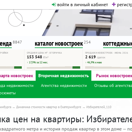
войти в личный кабинет
регистр
о нормальная. Никакого шок-конте
сурсу, как он помогает вам. Удач
ренда
каталог новостроек
коттеджные
8847
254
ТРОЙКИ
СРЕДНЯЯ ЦЕНА М² · ВТОРИЧКА
ПРОДАЖИ НОВОСТРОЕК · ИЮНЬ 2026
153 548
2 619
₽/м²
сделок
↑ 17,9% за 12 мес.
↑ 46,9% к маю
карта новостроек
Вторичная недвижимость
Рынок новострое
нда недвижимости
Агентства недвижимости
Отзывы об агентств
осюжеты
инбурга
Динамика стоимости квартир в Екатеринбурге
Избирателей, 110
ка цен на квартиры: Избирателе
квадратного метра и история продаж квартир в этом доме — по 