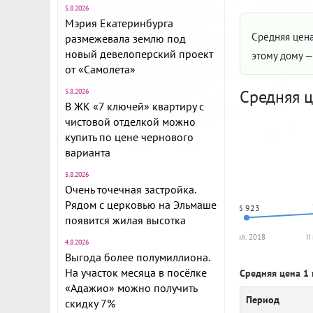
5.8.2026
Мэрия Екатеринбурга
Средняя цена
размежевала землю под
новый девелоперский проект
этому дому 
от «Самолета»
Средняя ц
5.8.2026
В ЖК «7 ключей» квартиру с
чистовой отделкой можно
купить по цене чернового
варианта
5.8.2026
Очень точечная застройка.
Рядом с церковью на Эльмаше
76 923
появится жилая высотка
I пол. 2018
II
4.8.2026
Выгода более полумиллиона.
На участок месяца в посёлке
Средняя цена 1 
«Адажио» можно получить
Период
скидку 7%