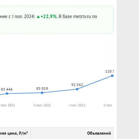
ние с I пол. 2024:
+22,9%
. В базе metrtv.ru по
120 344
92 562
85 018
83 446
I пол. 2021
II пол. 2021
I пол. 2022
II пол. 2022
няя цена, ₽/м²
Объявлений