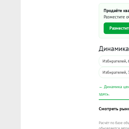
Продаёте ква
Разместите о
Разместит
Динамика 
Избирателей, 
Избирателей, 
← Динамика цен
здесь
.
Смотреть рын
Расчёт по базе об
обновляются автом