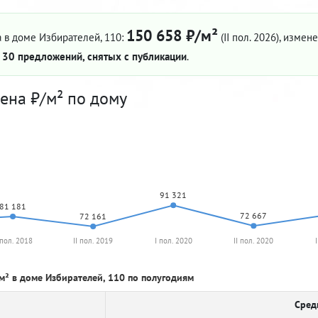
150 658 ₽/м²
 в доме Избирателей, 110:
(II пол. 2026)
, измене
—
30 предложений, снятых с публикации
.
ена ₽/м² по дому
91 321
81 181
72 667
72 161
 пол. 2018
II пол. 2019
I пол. 2020
II пол. 2020
м² в доме Избирателей, 110 по полугодиям
Сред