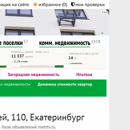
ация на сайте
избранное (
0
)
мои проверки
нта.
и!
 поселки
комм. недвижимость
57
1318
ВТОРИЧКА, СДЕЛКИ · ИЮНЬ 2026
КЛЮЧЕВАЯ СТАВКА ЦБ РФ
11 537
сделок
14
%
↑ 12,1% к маю
↓ снижение
к
Загородная недвижимость
Ипотека
ах недвижимости
Динамика стоимости квартир
й, 110, Екатеринбург
базе объявлений metrtv.ru.