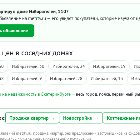
ртиру в доме Избирателей, 110?
бъявление на metrtv.ru — его увидят покупатели, которые изучают 
ь объявление
цен в соседних домах
60
Избирателей, 30
Избирателей, 24
Избирателей, 19
Из
38
Избирателей, 9
Избирателей, 28
Избирателей, 13
Изби
 на недвижимость в Екатеринбурге
— весь город, пояса, первичный р
ок:
Продажа квартир →
Новостройки →
Коттеджные п
ъявлений metrtv.ru: продажа квартир, без предложений застройщиков из фидов
атически по мере снятия объявлений с публикации.