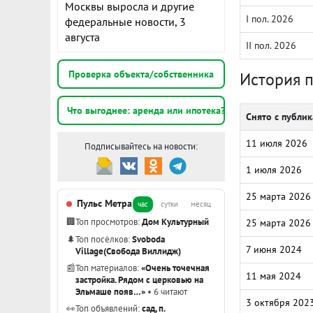
Москвы выросла и другие
I пол. 2026
федеральные новости, 3
августа
II пол. 2026
Проверка объекта/собственника
История 
Что выгоднее: аренда или ипотека?
Снято с публи
11 июля 2026
Подписывайтесь на новости:
1 июля 2026
25 марта 2026
Пульс Метра
час
сутки
месяц
🏢
Топ просмотров:
Дом Культурный
25 марта 2026
🌲
Топ посёлков:
Svoboda
7 июня 2024
Village(Свобода Виллидж)
📰
Топ материалов:
«Очень точечная
11 мая 2024
застройка. Рядом с церковью на
Эльмаше появ…»
• 6 читают
3 октября 202
👀
Топ объявлений:
сад, п.