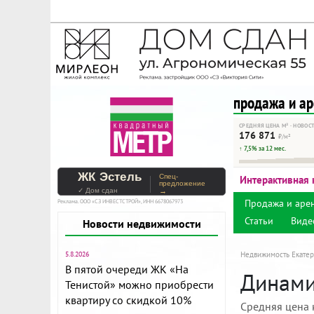
На Метре реклама - тольк
Помогайте независимому ре
продажа и а
СРЕДНЯЯ ЦЕНА М² · НОВОС
176 871
₽/м²
↑ 7,5% за 12 мес.
ЖК Эстель
Спец-
Интерактивная 
предложение
✓ Дом сдан
→
Продажа и аре
Реклама. ООО «СЗ ИНВЕСТСТРОЙ», ИНН 6678067973
Статьи
Виде
Новости недвижимости
5.8.2026
Недвижимость Екатер
В пятой очереди ЖК «На
Динами
Тенистой» можно приобрести
квартиру со скидкой 10%
Средняя цена 