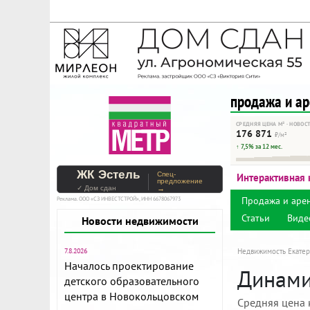
На Метре реклама - тольк
Помогайте независимому ре
продажа и а
СРЕДНЯЯ ЦЕНА М² · НОВОС
176 871
₽/м²
↑ 7,5% за 12 мес.
ЖК Эстель
Спец-
Интерактивная 
предложение
✓ Дом сдан
→
Продажа и аре
Реклама. ООО «СЗ ИНВЕСТСТРОЙ», ИНН 6678067973
Статьи
Виде
Новости недвижимости
7.8.2026
Недвижимость Екатер
Началось проектирование
Динами
детского образовательного
центра в Новокольцовском
Средняя цена 