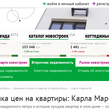
войти в личный кабинет
регистр
о нормальная. Никакого шок-конте
сурсу, как он помогает вам. Удач
ренда
каталог новостроек
коттеджные
8772
254
ТРОЙКИ
СРЕДНЯЯ ЦЕНА М² · ВТОРИЧКА
ПРОДАЖИ НОВОСТРОЕК · ИЮЛЬ 2026
153 548
2 481
₽/м²
сделок
↑ 17,9% за 12 мес.
↓ 5,3% к июню
карта новостроек
Вторичная недвижимость
Рынок новострое
нда недвижимости
Агентства недвижимости
Отзывы об агентств
осюжеты
инбурга
Динамика стоимости квартир в Екатеринбурге
Карла Маркса, 60
ка цен на квартиры: Карла Марк
квадратного метра и история продаж квартир в этом доме — по 