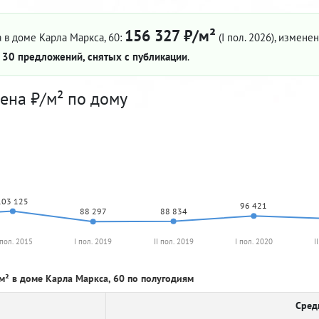
156 327 ₽/м²
 в доме Карла Маркса, 60:
(I пол. 2026)
, изменен
—
30 предложений, снятых с публикации
.
ена ₽/м² по дому
103 125
96 421
88 834
88 297
 пол. 2015
I пол. 2019
II пол. 2019
I пол. 2020
I
м² в доме Карла Маркса, 60 по полугодиям
Сред