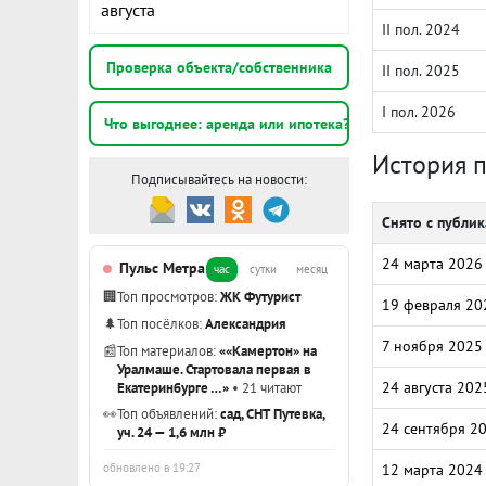
августа
II пол. 2024
Проверка объекта/собственника
II пол. 2025
I пол. 2026
Что выгоднее: аренда или ипотека?
История 
Подписывайтесь на новости:
Снято с публи
24 марта 2026
Пульс Метра
час
сутки
месяц
🏢
Топ просмотров:
ЖК Футурист
19 февраля 20
🌲
Топ посёлков:
Александрия
7 ноября 2025
📰
Топ материалов:
««Камертон» на
Уралмаше. Стартовала первая в
24 августа 202
Екатеринбурге …»
• 21 читают
👀
Топ объявлений:
сад, СНТ Путевка,
24 сентября 2
уч. 24 — 1,6 млн ₽
обновлено в 19:27
12 марта 2024