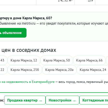
1-к, 32 м²
2/9
ртиру в доме Карла Маркса, 60?
бъявление на metrtv.ru — его увидят покупатели, которые изучают 
ь объявление
цен в соседних домах
 43
Карла Маркса, 12
Карла Маркса, 50
Карла Маркса, 66
 22
Карла Маркса, 25б
Карла Маркса, 20а
Карла Маркса, 24
 на недвижимость в Екатеринбурге
— весь город, пояса, первичный р
ок:
Продажа квартир →
Новостройки →
Коттеджные п