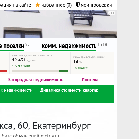
ация на сайте
избранное (
0
)
мои проверки
нта.
и!
 поселки
комм. недвижимость
57
1318
ВТОРИЧКА, СДЕЛКИ · ИЮЛЬ 2026
КЛЮЧЕВАЯ СТАВКА ЦБ РФ
12 431
сделок
14
%
↑ 7,7% к июню
↓ снижение
к
Загородная недвижимость
Ипотека
ах недвижимости
Динамика стоимости квартир
са, 60, Екатеринбург
базе объявлений metrtv.ru.