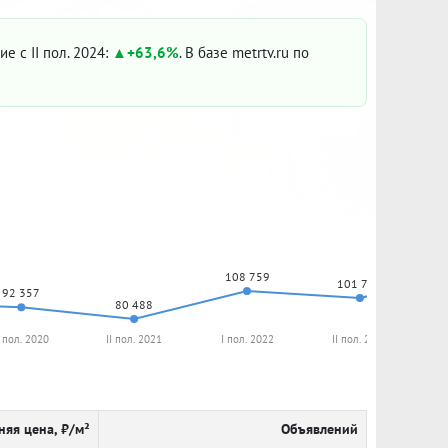
ие с II пол. 2024:
+63,6%
. В базе metrtv.ru по
108 759
101 724
92 357
80 488
I пол. 2020
II пол. 2021
I пол. 2022
II пол. 2022
няя цена, ₽/м²
Объявлений