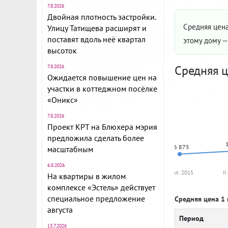
7.8.2026
Двойная плотность застройки.
Средняя цена
Улицу Татищева расширят и
поставят вдоль неё квартал
этому дому 
высоток
Средняя ц
7.8.2026
Ожидается повышение цен на
участки в коттеджном посёлке
«Оникс»
7.8.2026
Проект КРТ на Блюхера мэрия
предложила сделать более
96 875
масштабным
6.8.2026
I пол. 2015
II
На квартиры в жилом
комплексе «Эстель» действует
специальное предложение
Средняя цена 1 
августа
Период
13.7.2026