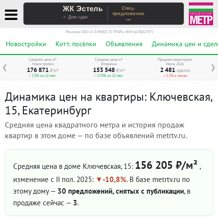
ЖК Эстель
Спец-
предложение
→
✓ Дом сдан
Реклама. ООО «СЗ ИНВЕСТСТРОЙ», ИНН 6678067973
Новостройки
Котт. посёлки
Объявления
Динамика цен и сдел
Средняя цена м²
Средняя цена м²
Продажи новостроек
Новостройки
Вторичка
Июль 2026
❮
❯
176 871
153 548
2 481
₽/м²
₽/м²
сделок
↑ 7,5% за 12 мес.
↑ 17,9% за 12 мес.
↓ 5,3% к июню
Динамика цен на квартиры: Ключевская,
15, Екатеринбург
Средняя цена квадратного метра и история продаж
квартир в этом доме — по базе объявлений metrtv.ru.
156 205 ₽/м²
Средняя цена в доме Ключевская, 15:
,
изменение с II пол. 2025:
-10,8%
. В базе metrtv.ru по
этому дому —
30 предложений, снятых с публикации
, в
продаже сейчас —
3
.