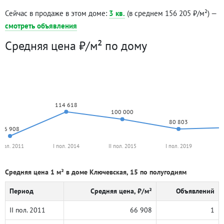
Сейчас в продаже в этом доме:
3 кв.
(в среднем 156 205 ₽/м²) —
смотреть объявления
Средняя цена ₽/м² по дому
114 618
100 000
80 803
66 908
I пол. 2011
I пол. 2014
II пол. 2015
I пол. 2019
I
Средняя цена 1 м² в доме Ключевская, 15 по полугодиям
Период
Средняя цена, ₽/м²
Объявлений
II пол. 2011
66 908
1