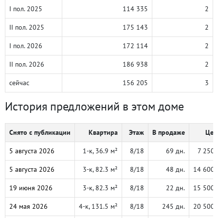
I пол. 2025
114 335
2
II пол. 2025
175 143
2
I пол. 2026
172 114
2
II пол. 2026
186 938
2
сейчас
156 205
3
История предложений в этом доме
Снято с публикации
Квартира
Этаж
В продаже
Цен
5 августа 2026
1-к, 36.9 м²
8/18
69 дн.
7 250 
5 августа 2026
3-к, 82.3 м²
8/18
48 дн.
14 600 
19 июня 2026
3-к, 82.3 м²
8/18
22 дн.
15 500 
24 мая 2026
4-к, 131.5 м²
8/18
245 дн.
20 500 