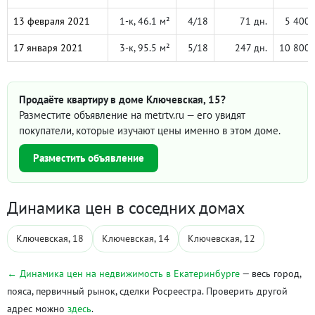
13 февраля 2021
1-к, 46.1 м²
4/18
71 дн.
5 400 
17 января 2021
3-к, 95.5 м²
5/18
247 дн.
10 800 
Продаёте квартиру в доме Ключевская, 15?
Разместите объявление на metrtv.ru — его увидят
покупатели, которые изучают цены именно в этом доме.
Разместить объявление
Динамика цен в соседних домах
Ключевская, 18
Ключевская, 14
Ключевская, 12
← Динамика цен на недвижимость в Екатеринбурге
— весь город,
пояса, первичный рынок, сделки Росреестра. Проверить другой
адрес можно
здесь
.