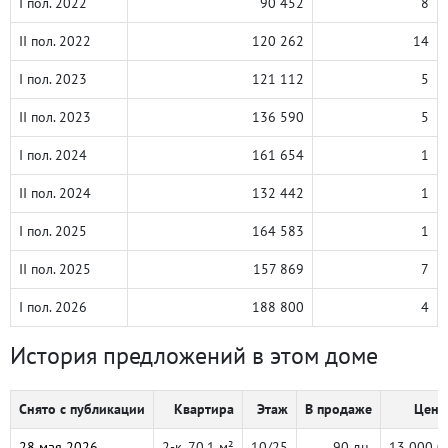
I пол. 2022
90 452
8
II пол. 2022
120 262
14
I пол. 2023
121 112
5
II пол. 2023
136 590
5
I пол. 2024
161 654
1
II пол. 2024
132 442
1
I пол. 2025
164 583
1
II пол. 2025
157 869
7
I пол. 2026
188 800
4
История предложений в этом доме
Снято с публикации
Квартира
Этаж
В продаже
Цена,
28 мая 2026
2-к, 70.1 м²
10/25
90 дн.
13 000 0