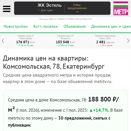
ЖК Эстель
Спец-
предложение
→
✓ Дом сдан
Реклама. ООО «СЗ ИНВЕСТСТРОЙ», ИНН 6678067973
Новостройки
Котт. посёлки
Объявления
Динамика цен и сдел
Средняя цена м²
Средняя цена м²
Продажи новостроек
Новостройки
Вторичка
Июль 2026
❮
❯
176 871
153 548
2 481
₽/м²
₽/м²
сделок
↑ 7,5% за 12 мес.
↑ 17,9% за 12 мес.
↓ 5,3% к июню
Динамика цен на квартиры:
Комсомольская, 78, Екатеринбург
Средняя цена квадратного метра и история продаж
квартир в этом доме — по базе объявлений metrtv.ru.
188 800 ₽/
Средняя цена в доме Комсомольская, 78:
м²
(I пол. 2026)
, изменение с I пол. 2025:
+14,7%
. В базе
metrtv.ru по этому дому —
30 предложений, снятых с
публикации
.