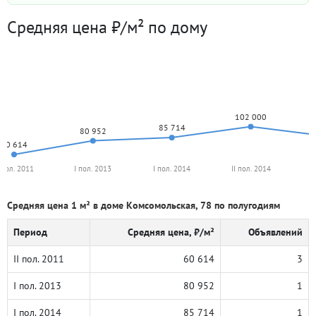
Средняя цена ₽/м² по дому
102 000
85 714
80 952
60 614
I пол. 2011
I пол. 2013
I пол. 2014
II пол. 2014
I
Средняя цена 1 м² в доме Комсомольская, 78 по полугодиям
Период
Средняя цена, ₽/м²
Объявлений
II пол. 2011
60 614
3
I пол. 2013
80 952
1
I пол. 2014
85 714
1