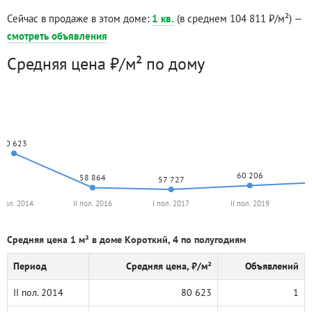
Сейчас в продаже в этом доме:
1 кв.
(в среднем 104 811 ₽/м²) —
смотреть объявления
Средняя цена ₽/м² по дому
80 623
60 206
58 864
57 727
I пол. 2014
II пол. 2016
I пол. 2017
II пол. 2019
Средняя цена 1 м² в доме Короткий, 4 по полугодиям
Период
Средняя цена, ₽/м²
Объявлений
II пол. 2014
80 623
1