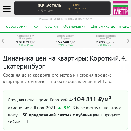
ЖК Эстель
Спец-
предложение
→
✓ Дом сдан
Реклама. ООО «СЗ ИНВЕСТСТРОЙ», ИНН 6678067973
Новостройки
Котт. посёлки
Объявления
Динамика цен и сдел
Средняя цена м²
Средняя цена м²
Продажи новостроек
Новостройки
Вторичка
Июнь 2026
❮
❯
176 871
153 548
2 619
₽/м²
₽/м²
сделок
↑ 7,5% за 12 мес.
↑ 17,9% за 12 мес.
↑ 46,9% к маю
Динамика цен на квартиры: Короткий, 4,
Екатеринбург
Средняя цена квадратного метра и история продаж
квартир в этом доме — по базе объявлений metrtv.ru.
104 811 ₽/м²
Средняя цена в доме Короткий, 4:
,
изменение с II пол. 2024:
+9%
. В базе metrtv.ru по этому
дому —
30 предложений, снятых с публикации
, в продаже
сейчас —
1
.