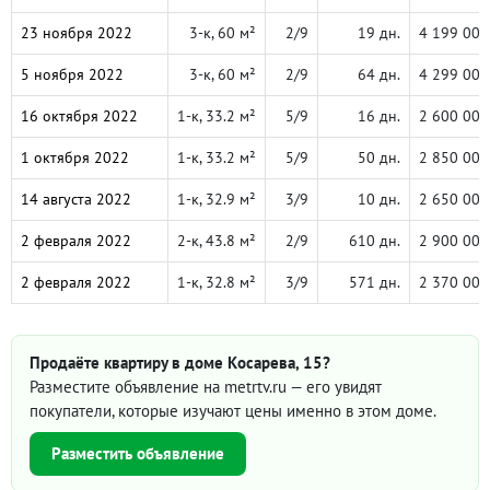
23 ноября 2022
3-к, 60 м²
2/9
19 дн.
4 199 000
5 ноября 2022
3-к, 60 м²
2/9
64 дн.
4 299 000
16 октября 2022
1-к, 33.2 м²
5/9
16 дн.
2 600 000
1 октября 2022
1-к, 33.2 м²
5/9
50 дн.
2 850 000
14 августа 2022
1-к, 32.9 м²
3/9
10 дн.
2 650 000
2 февраля 2022
2-к, 43.8 м²
2/9
610 дн.
2 900 000
2 февраля 2022
1-к, 32.8 м²
3/9
571 дн.
2 370 000
Продаёте квартиру в доме Косарева, 15?
Разместите объявление на metrtv.ru — его увидят
покупатели, которые изучают цены именно в этом доме.
Разместить объявление