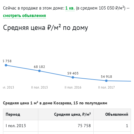
Сейчас в продаже в этом доме:
1 кв.
(в среднем 103 030 ₽/м²) —
смотреть объявления
Средняя цена ₽/м² по дому
75 758
68 182
59 403
54 918
 пол. 2013
II пол. 2013
II пол. 2016
II пол. 2017
I
Средняя цена 1 м² в доме Косарева, 15 по полугодиям
Период
Средняя цена, ₽/м²
Объявлений
I пол. 2013
75 758
1