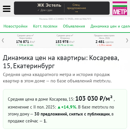
ЖК Эстель
Спец-
предложение
→
✓ Дом сдан
Реклама. ООО «СЗ ИНВЕСТСТРОЙ», ИНН 6678067973
Новостройки
Котт. посёлки
Объявления
Динамика цен и сдел
Средняя цена м²
Средняя цена м²
Продажи новостроек
Новостройки
Вторичка
Июль 2026
❮
❯
176 871
153 978
2 481
₽/м²
₽/м²
сделок
↑ 7,5% за 12 мес.
↑ 18,7% за 12 мес.
↓ 5,3% к июню
Динамика цен на квартиры: Косарева,
15, Екатеринбург
Средняя цена квадратного метра и история продаж
квартир в этом доме — по базе объявлений metrtv.ru.
103 030 ₽/м²
Средняя цена в доме Косарева, 15:
,
изменение с II пол. 2025:
+14,9%
. В базе metrtv.ru по
этому дому —
30 предложений, снятых с публикации
, в
продаже сейчас —
1
.