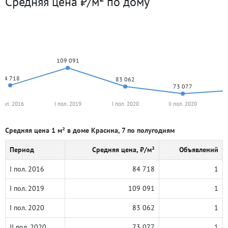
Средняя цена ₽/м² по дому
109 091
84 718
83 062
73 077
 пол. 2016
I пол. 2019
I пол. 2020
II пол. 2020
Средняя цена 1 м² в доме Красина, 7 по полугодиям
Период
Средняя цена, ₽/м²
Объявлений
I пол. 2016
84 718
1
I пол. 2019
109 091
1
I пол. 2020
83 062
1
II пол. 2020
73 077
1