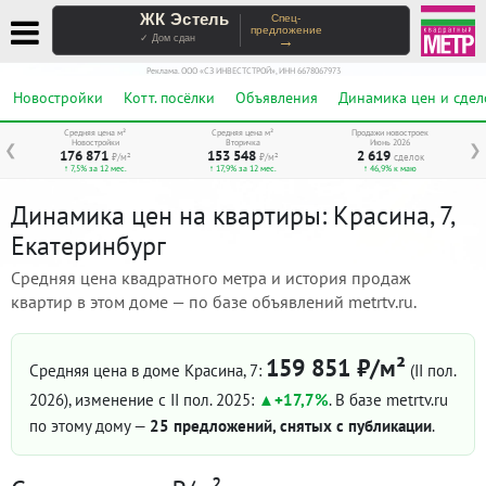
ЖК Эстель
Спец-
предложение
→
✓ Дом сдан
Реклама. ООО «СЗ ИНВЕСТСТРОЙ», ИНН 6678067973
Новостройки
Котт. посёлки
Объявления
Динамика цен и сдел
Средняя цена м²
Средняя цена м²
Продажи новостроек
Новостройки
Вторичка
Июнь 2026
❮
❯
176 871
153 548
2 619
₽/м²
₽/м²
сделок
↑ 7,5% за 12 мес.
↑ 17,9% за 12 мес.
↑ 46,9% к маю
Динамика цен на квартиры: Красина, 7,
Екатеринбург
Средняя цена квадратного метра и история продаж
квартир в этом доме — по базе объявлений metrtv.ru.
159 851 ₽/м²
Средняя цена в доме Красина, 7:
(II пол.
2026)
, изменение с II пол. 2025:
+17,7%
. В базе metrtv.ru
по этому дому —
25 предложений, снятых с публикации
.