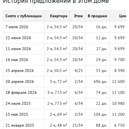
История предложений в этом доме
Снято с публикации
Квартира
Этаж
В продаже
Цена,
7 июля 2026
2-к, 54.3 м²
20/34
16 дн.
9 699 0
22 июня 2026
2-к, 54.3 м²
20/34
12 дн.
9 699 0
11 июня 2026
2-к, 54.3 м²
20/34
27 дн.
9 699 0
16 мая 2026
2-к, 54.3 м²
20/34
19 дн.
9 700 0
25 апреля 2026
2-к, 50.5 м²
4/25
33 дн.
8 390 0
20 апреля 2026
3-к, 72 м²
2/34
696 дн.
12 600 0
28 февраля 2026
3-к, 77.3 м²
6/34
74 дн.
15 100 0
24 июля 2025
2-к, 77.3 м²
6/34
22 дн.
10 980 0
15 мая 2025
2-к, 69 м²
2/34
104 дн.
11 200 0
21 января 2025
2-к, 48 м²
25/34
88 дн.
6 750 0