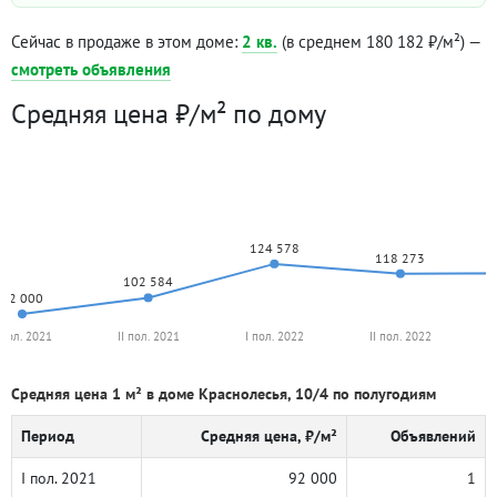
Сейчас в продаже в этом доме:
2 кв.
(в среднем 180 182 ₽/м²) —
смотреть объявления
Средняя цена ₽/м² по дому
124 578
118 273
102 584
92 000
 пол. 2021
II пол. 2021
I пол. 2022
II пол. 2022
Средняя цена 1 м² в доме Краснолесья, 10/4 по полугодиям
Период
Средняя цена, ₽/м²
Объявлений
I пол. 2021
92 000
1