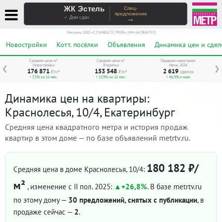
ЖК Эстель
Спец-
предложение
→
✓ Дом сдан
Реклама. ООО «СЗ ИНВЕСТСТРОЙ», ИНН 6678067973
Новостройки
Котт. посёлки
Объявления
Динамика цен и сдел
Средняя цена м²
Средняя цена м²
Продажи новостроек
Новостройки
Вторичка
Июнь 2026
❮
❯
176 871
153 548
2 619
₽/м²
₽/м²
сделок
↑ 7,5% за 12 мес.
↑ 17,9% за 12 мес.
↑ 46,9% к маю
Динамика цен на квартиры:
Краснолесья, 10/4, Екатеринбург
Средняя цена квадратного метра и история продаж
квартир в этом доме — по базе объявлений metrtv.ru.
180 182 ₽/
Средняя цена в доме Краснолесья, 10/4:
м²
, изменение с II пол. 2025:
+26,8%
. В базе metrtv.ru
по этому дому —
30 предложений, снятых с публикации
, в
продаже сейчас —
2
.