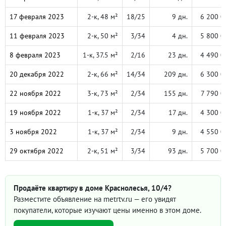
17 февраля 2023
2-к, 48 м²
18/25
9 дн.
6 200 0
11 февраля 2023
2-к, 50 м²
3/34
4 дн.
5 800 0
8 февраля 2023
1-к, 37.5 м²
2/16
23 дн.
4 490 0
20 декабря 2022
2-к, 66 м²
14/34
209 дн.
6 300 0
22 ноября 2022
3-к, 73 м²
2/34
155 дн.
7 790 0
19 ноября 2022
1-к, 37 м²
2/34
17 дн.
4 300 0
3 ноября 2022
1-к, 37 м²
2/34
9 дн.
4 550 0
29 октября 2022
2-к, 51 м²
3/34
93 дн.
5 700 0
Продаёте квартиру в доме Краснолесья, 10/4?
Разместите объявление на metrtv.ru — его увидят
покупатели, которые изучают цены именно в этом доме.