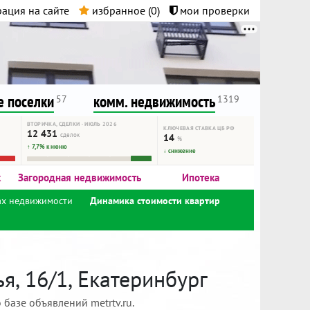
ация на сайте
избранное (
0
)
мои проверки
нта.
и!
 поселки
комм. недвижимость
57
1319
ВТОРИЧКА, СДЕЛКИ · ИЮЛЬ 2026
КЛЮЧЕВАЯ СТАВКА ЦБ РФ
12 431
сделок
14
%
↑ 7,7% к июню
↓ снижение
к
Загородная недвижимость
Ипотека
ах недвижимости
Динамика стоимости квартир
я, 16/1, Екатеринбург
базе объявлений metrtv.ru.