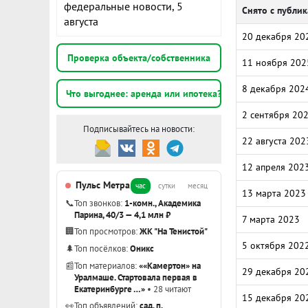
федеральные новости, 5
Снято с публи
августа
20 декабря 20
Проверка объекта/собственника
11 ноября 202
8 декабря 202
Что выгоднее: аренда или ипотека?
2 сентября 20
Подписывайтесь на новости:
22 августа 202
12 апреля 202
Пульс Метра
час
сутки
месяц
13 марта 2023
📞
Топ звонков:
1-комн., Академика
Парина, 40/3 — 4,1 млн ₽
7 марта 2023
🏢
Топ просмотров:
ЖК "На Тенистой"
5 октября 202
🌲
Топ посёлков:
Оникс
📰
Топ материалов:
««Камертон» на
29 декабря 20
Уралмаше. Стартовала первая в
Екатеринбурге …»
• 28 читают
15 декабря 20
👀
Топ объявлений:
сад, п.