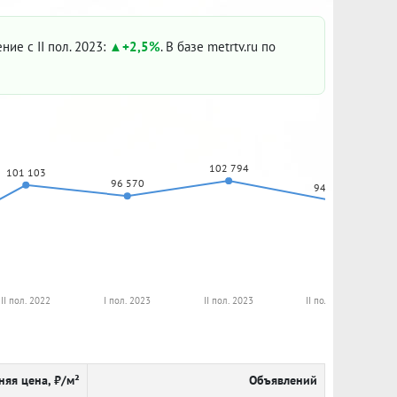
ние с II пол. 2023:
+2,5%
. В базе metrtv.ru по
102 794
101 103
96 570
94 918
II пол. 2022
I пол. 2023
II пол. 2023
II пол. 2024
няя цена, ₽/м²
Объявлений