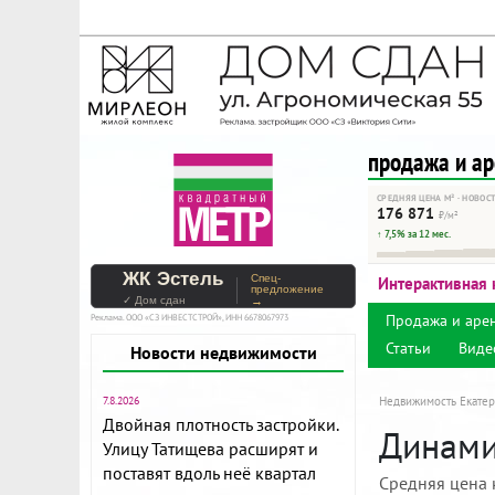
На Метре реклама - тольк
Помогайте независимому ре
продажа и а
СРЕДНЯЯ ЦЕНА М² · НОВОС
176 871
₽/м²
↑ 7,5% за 12 мес.
ЖК Эстель
Спец-
Интерактивная 
предложение
✓ Дом сдан
→
Продажа и аре
Реклама. ООО «СЗ ИНВЕСТСТРОЙ», ИНН 6678067973
Статьи
Виде
Новости недвижимости
7.8.2026
Недвижимость Екатер
Двойная плотность застройки.
Динамик
Улицу Татищева расширят и
поставят вдоль неё квартал
Средняя цена 