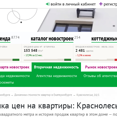
войти в личный кабинет
регистр
о нормальная. Никакого шок-конте
сурсу, как он помогает вам. Удач
ренда
каталог новостроек
коттеджные
8774
254
ТРОЙКИ
СРЕДНЯЯ ЦЕНА М² · ВТОРИЧКА
ПРОДАЖИ НОВОСТРОЕК · ИЮЛЬ 2026
153 548
2 481
₽/м²
сделок
↑ 17,9% за 12 мес.
↓ 5,3% к июню
карта новостроек
Вторичная недвижимость
Рынок новострое
нда недвижимости
Агентства недвижимости
Отзывы об агентств
осюжеты
инбурга
Динамика стоимости квартир в Екатеринбурге
Краснолесья, 16/1
а цен на квартиры: Краснолесь
квадратного метра и история продаж квартир в этом доме — по 