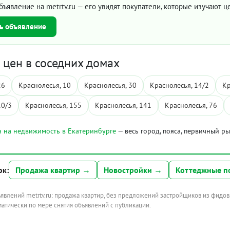
бъявление на metrtv.ru — его увидят покупатели, которые изучают 
ь объявление
цен в соседних домах
26
Краснолесья, 10
Краснолесья, 30
Краснолесья, 14/2
Кр
10/3
Краснолесья, 155
Краснолесья, 141
Краснолесья, 76
 на недвижимость в Екатеринбурге
— весь город, пояса, первичный р
ок:
Продажа квартир →
Новостройки →
Коттеджные п
ъявлений metrtv.ru: продажа квартир, без предложений застройщиков из фидов
атически по мере снятия объявлений с публикации.