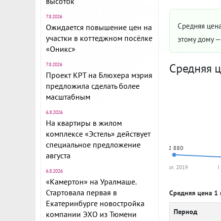
высоток
7.8.2026
Средняя цена
Ожидается повышение цен на
участки в коттеджном посёлке
этому дому 
«Оникс»
Средняя ц
7.8.2026
Проект КРТ на Блюхера мэрия
предложила сделать более
масштабным
6.8.2026
На квартиры в жилом
комплексе «Эстель» действует
специальное предложение
62 880
августа
II пол. 2019
I
6.8.2026
«Камертон» на Уралмаше.
Стартовала первая в
Средняя цена 1 
Екатеринбурге новостройка
Период
компании ЭХО из Тюмени