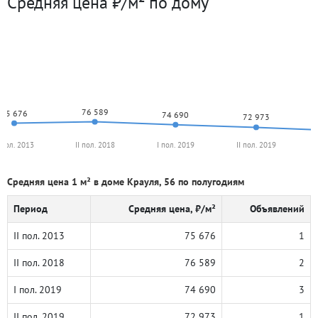
Средняя цена ₽/м² по дому
76 589
75 676
74 690
72 973
I пол. 2013
II пол. 2018
I пол. 2019
II пол. 2019
Средняя цена 1 м² в доме Крауля, 56 по полугодиям
Период
Средняя цена, ₽/м²
Объявлений
II пол. 2013
75 676
1
II пол. 2018
76 589
2
I пол. 2019
74 690
3
II пол. 2019
72 973
1