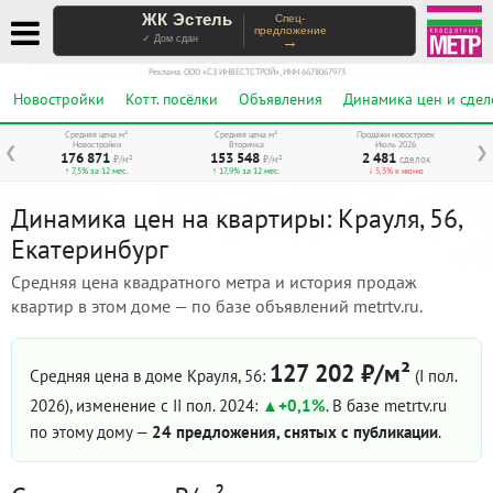
ЖК Эстель
Спец-
предложение
→
✓ Дом сдан
Реклама. ООО «СЗ ИНВЕСТСТРОЙ», ИНН 6678067973
Новостройки
Котт. посёлки
Объявления
Динамика цен и сдел
Средняя цена м²
Средняя цена м²
Продажи новостроек
Новостройки
Вторичка
Июль 2026
❮
❯
176 871
153 548
2 481
₽/м²
₽/м²
сделок
↑ 7,5% за 12 мес.
↑ 17,9% за 12 мес.
↓ 5,3% к июню
Динамика цен на квартиры: Крауля, 56,
Екатеринбург
Средняя цена квадратного метра и история продаж
квартир в этом доме — по базе объявлений metrtv.ru.
127 202 ₽/м²
Средняя цена в доме Крауля, 56:
(I пол.
2026)
, изменение с II пол. 2024:
+0,1%
. В базе metrtv.ru
по этому дому —
24 предложения, снятых с публикации
.