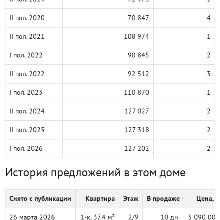
II пол. 2020
70 847
4
II пол. 2021
108 974
1
I пол. 2022
90 845
2
II пол. 2022
92 512
3
I пол. 2023
110 870
1
II пол. 2024
127 027
2
II пол. 2025
127 318
2
I пол. 2026
127 202
2
История предложений в этом доме
Снято с публикации
Квартира
Этаж
В продаже
Цена, ₽
26 марта 2026
1-к, 37.4 м²
2/9
10 дн.
5 090 000