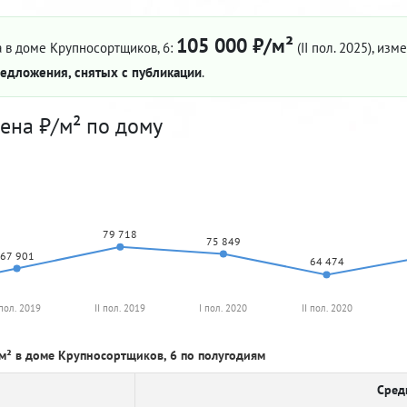
105 000 ₽/м²
 в доме Крупносортщиков, 6:
(II пол. 2025)
, изм
едложения, снятых с публикации
.
ена ₽/м² по дому
79 718
75 849
67 901
64 474
 пол. 2019
II пол. 2019
I пол. 2020
II пол. 2020
м² в доме Крупносортщиков, 6 по полугодиям
Сред