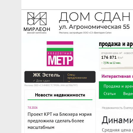
На Метре реклама - тольк
Помогайте независимому ре
продажа и а
СРЕДНЯЯ ЦЕНА М² · НОВОС
176 871
₽/м²
↑ 7,5% за 12 мес.
ЖК Эстель
Спец-
Интерактивная 
предложение
✓ Дом сдан
→
Продажа и аре
Реклама. ООО «СЗ ИНВЕСТСТРОЙ», ИНН 6678067973
Статьи
Виде
Новости недвижимости
7.8.2026
Недвижимость Екатер
Проект КРТ на Блюхера мэрия
Динами
предложила сделать более
масштабным
Средняя цена 