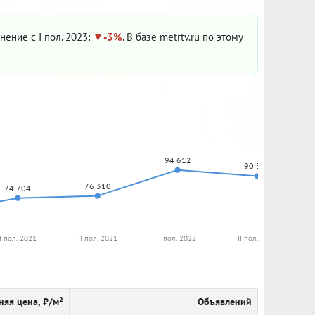
енение с I пол. 2023:
-3%
. В базе metrtv.ru по этому
94 612
90 335
76 310
74 704
I пол. 2021
II пол. 2021
I пол. 2022
II пол. 2022
няя цена, ₽/м²
Объявлений