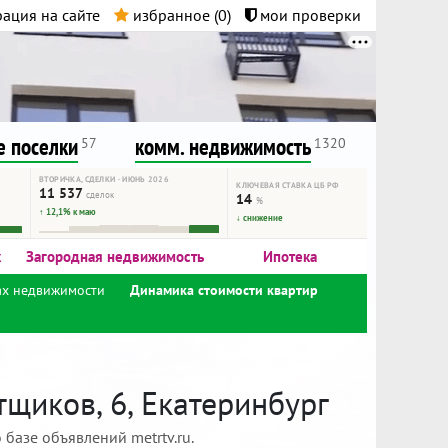
ация на сайте
избранное (
0
)
мои проверки
нта.
и!
 поселки
комм. недвижимость
57
1320
ВТОРИЧКА, СДЕЛКИ · ИЮНЬ 2026
КЛЮЧЕВАЯ СТАВКА ЦБ РФ
11 537
сделок
14
%
↑ 12,1% к маю
↓ снижение
к
Загородная недвижимость
Ипотека
ах недвижимости
Динамика стоимости квартир
щиков, 6, Екатеринбург
базе объявлений metrtv.ru.