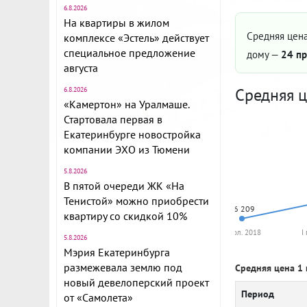
6.8.2026
На квартиры в жилом
Средняя цена
комплексе «Эстель» действует
специальное предложение
дому —
24 пр
августа
Средняя ц
6.8.2026
«Камертон» на Уралмаше.
Стартовала первая в
Екатеринбурге новостройка
компании ЭХО из Тюмени
5.8.2026
В пятой очереди ЖК «На
Тенистой» можно приобрести
56 209
квартиру со скидкой 10%
II пол. 2018
I
5.8.2026
Мэрия Екатеринбурга
размежевала землю под
Средняя цена 1 
новый девелоперский проект
Период
от «Самолета»