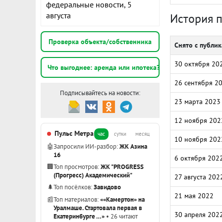
федеральные новости, 5
августа
История 
Проверка объекта/собственника
Снято с публи
30 октября 20
Что выгоднее: аренда или ипотека?
26 сентября 2
Подписывайтесь на новости:
23 марта 2023
12 ноября 202
Пульс Метра
час
сутки
месяц
10 ноября 202
🤖
Запросили ИИ-разбор:
ЖК Азина
16
6 октября 202
🏢
Топ просмотров:
ЖК "PROGRESS
(Прогресс) Академический"
27 августа 202
🌲
Топ посёлков:
Завидово
21 мая 2022
📰
Топ материалов:
««Камертон» на
Уралмаше. Стартовала первая в
30 апреля 202
Екатеринбурге …»
• 26 читают