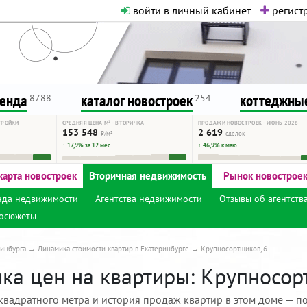
войти в личный кабинет
регистр
о нормальная. Никакого шок-конте
сурсу, как он помогает вам. Удач
ренда
каталог новостроек
коттеджные
8788
254
ТРОЙКИ
СРЕДНЯЯ ЦЕНА М² · ВТОРИЧКА
ПРОДАЖИ НОВОСТРОЕК · ИЮНЬ 2026
153 548
2 619
₽/м²
сделок
↑ 17,9% за 12 мес.
↑ 46,9% к маю
карта новостроек
Вторичная недвижимость
Рынок новострое
нда недвижимости
Агентства недвижимости
Отзывы об агентств
осюжеты
инбурга
Динамика стоимости квартир в Екатеринбурге
Крупносортщиков, 6
ка цен на квартиры: Крупносорт
квадратного метра и история продаж квартир в этом доме — по 