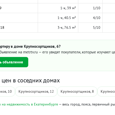
9
1-к, 39 м²
1/10
1-к, 40.5 м²
4/10
018
3-к, 76.5 м²
5/10
артиру в доме Крупносортщиков, 6?
бъявление на metrtv.ru — его увидят покупатели, которые изучают 
ь объявление
цен в соседних домах
ков, 10
Крупносортщиков, 12
Крупносортщиков, 8
Крупнос
 на недвижимость в Екатеринбурге
— весь город, пояса, первичный р