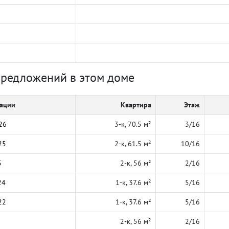
предложений в этом доме
кации
Квартира
Этаж
26
3-к, 70.5 м²
3/16
25
2-к, 61.5 м²
10/16
5
2-к, 56 м²
2/16
24
1-к, 37.6 м²
5/16
22
1-к, 37.6 м²
5/16
2-к, 56 м²
2/16