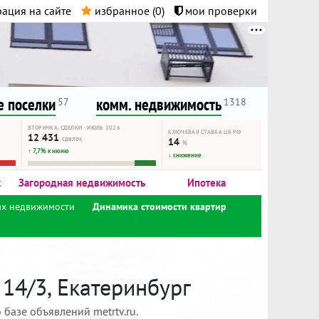
ация на сайте
избранное (
0
)
мои проверки
нта.
и!
 поселки
комм. недвижимость
57
1318
ВТОРИЧКА, СДЕЛКИ · ИЮЛЬ 2026
КЛЮЧЕВАЯ СТАВКА ЦБ РФ
12 431
сделок
14
%
↑ 7,7% к июню
↓ снижение
к
Загородная недвижимость
Ипотека
ах недвижимости
Динамика стоимости квартир
14/3, Екатеринбург
базе объявлений metrtv.ru.