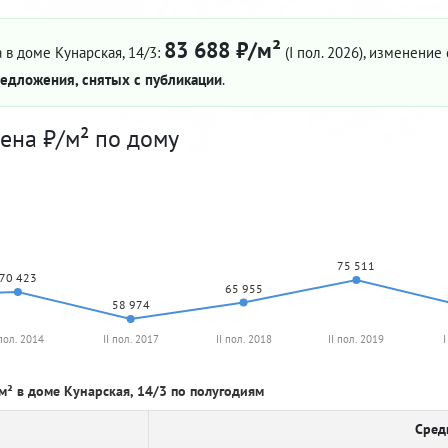
83 688 ₽/м²
 в доме Кунарская, 14/3:
(I пол. 2026)
, изменение 
едложения, снятых с публикации
.
ена ₽/м² по дому
75 511
70 423
65 955
58 974
 пол. 2014
II пол. 2017
II пол. 2018
II пол. 2019
I
м² в доме Кунарская, 14/3 по полугодиям
Сред