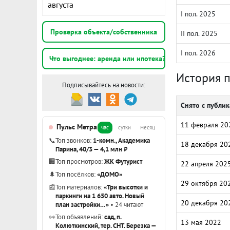
августа
I пол. 2025
Проверка объекта/собственника
II пол. 2025
I пол. 2026
Что выгоднее: аренда или ипотека?
История 
Подписывайтесь на новости:
Снято с публи
11 февраля 20
Пульс Метра
час
сутки
месяц
📞
Топ звонков:
1-комн., Академика
18 декабря 20
Парина, 40/3 — 4,1 млн ₽
🏢
Топ просмотров:
ЖК Футурист
22 апреля 202
🌲
Топ посёлков:
«ДОМО»
29 октября 20
📰
Топ материалов:
«Три высотки и
паркинги на 1 650 авто. Новый
20 декабря 20
план застройки…»
• 24 читают
👀
Топ объявлений:
сад, п.
13 мая 2022
Колюткинский, тер. СНТ. Березка —