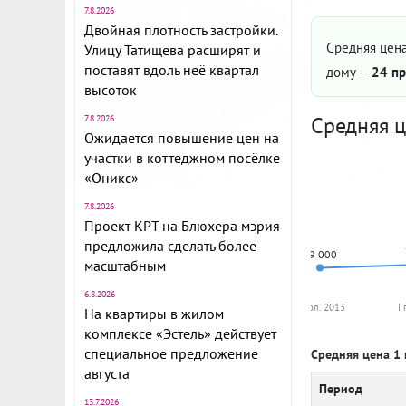
7.8.2026
Двойная плотность застройки.
Средняя цена
Улицу Татищева расширят и
поставят вдоль неё квартал
дому —
24 пр
высоток
Средняя ц
7.8.2026
Ожидается повышение цен на
участки в коттеджном посёлке
«Оникс»
7.8.2026
Проект КРТ на Блюхера мэрия
предложила сделать более
69 000
масштабным
6.8.2026
II пол. 2013
I
На квартиры в жилом
комплексе «Эстель» действует
специальное предложение
Средняя цена 1 
августа
Период
13.7.2026