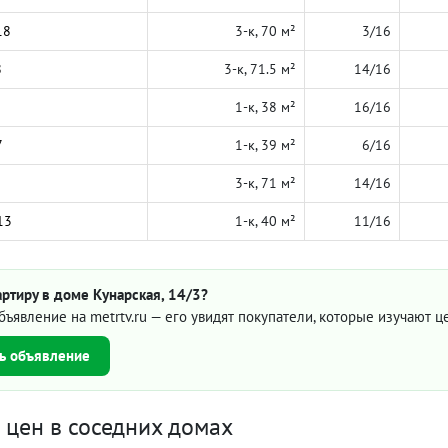
18
3-к, 70 м²
3/16
8
3-к, 71.5 м²
14/16
1-к, 38 м²
16/16
7
1-к, 39 м²
6/16
3-к, 71 м²
14/16
13
1-к, 40 м²
11/16
ртиру в доме Кунарская, 14/3?
бъявление на metrtv.ru — его увидят покупатели, которые изучают 
ь объявление
цен в соседних домах