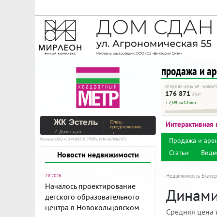
На Метре реклама - тольк
Помогайте независимому ре
продажа и а
СРЕДНЯЯ ЦЕНА М² · НОВОС
176 871
₽/м²
↑ 7,5% за 12 мес.
ЖК Эстель
Спец-
Интерактивная 
предложение
✓ Дом сдан
→
Продажа и аре
Реклама. ООО «СЗ ИНВЕСТСТРОЙ», ИНН 6678067973
Статьи
Виде
Новости недвижимости
7.8.2026
Недвижимость Екатер
Началось проектирование
Динамик
детского образовательного
центра в Новокольцовском
Средняя цена 