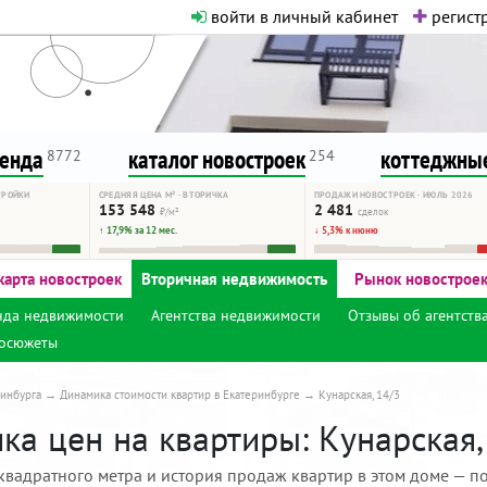
войти в личный кабинет
регистр
о нормальная. Никакого шок-конте
сурсу, как он помогает вам. Удач
ренда
каталог новостроек
коттеджные
8772
254
ТРОЙКИ
СРЕДНЯЯ ЦЕНА М² · ВТОРИЧКА
ПРОДАЖИ НОВОСТРОЕК · ИЮЛЬ 2026
153 548
2 481
₽/м²
сделок
↑ 17,9% за 12 мес.
↓ 5,3% к июню
карта новостроек
Вторичная недвижимость
Рынок новострое
нда недвижимости
Агентства недвижимости
Отзывы об агентств
осюжеты
инбурга
Динамика стоимости квартир в Екатеринбурге
Кунарская, 14/3
а цен на квартиры: Кунарская, 
квадратного метра и история продаж квартир в этом доме — по 