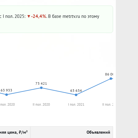
с I пол. 2025:
-24,4%
. В базе metrtv.ru по этому
86 001
73 421
63 933
63 634
 пол. 2020
II пол. 2020
I пол. 2021
II пол. 2021
няя цена, ₽/м²
Объявлений