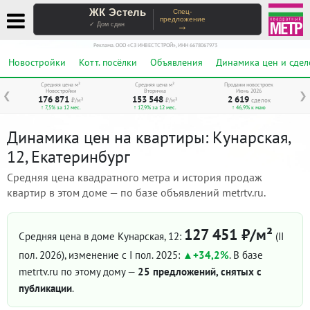
ЖК Эстель
Спец-
предложение
→
✓ Дом сдан
Реклама. ООО «СЗ ИНВЕСТСТРОЙ», ИНН 6678067973
Новостройки
Котт. посёлки
Объявления
Динамика цен и сдел
Средняя цена м²
Средняя цена м²
Продажи новостроек
Новостройки
Вторичка
Июнь 2026
❮
❯
176 871
153 548
2 619
₽/м²
₽/м²
сделок
↑ 7,5% за 12 мес.
↑ 17,9% за 12 мес.
↑ 46,9% к маю
Динамика цен на квартиры: Кунарская,
12, Екатеринбург
Средняя цена квадратного метра и история продаж
квартир в этом доме — по базе объявлений metrtv.ru.
127 451 ₽/м²
Средняя цена в доме Кунарская, 12:
(II
пол. 2026)
, изменение с I пол. 2025:
+34,2%
. В базе
metrtv.ru по этому дому —
25 предложений, снятых с
публикации
.