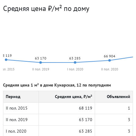
Средняя цена ₽/м² по дому
68 119
66 904
63 285
63 170
I пол. 2015
II пол. 2019
I пол. 2020
II пол. 2020
Средняя цена 1 м² в доме Кунарская, 12 по полугодиям
Период
Средняя цена, ₽/м²
Объявлений
II пол. 2015
68 119
1
II пол. 2019
63 170
3
I пол. 2020
63 285
3