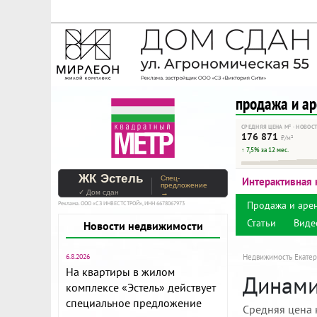
На Метре реклама - тольк
Помогайте независимому ре
продажа и а
СРЕДНЯЯ ЦЕНА М² · НОВОС
176 871
₽/м²
↑ 7,5% за 12 мес.
ЖК Эстель
Спец-
Интерактивная 
предложение
✓ Дом сдан
→
Продажа и аре
Реклама. ООО «СЗ ИНВЕСТСТРОЙ», ИНН 6678067973
Статьи
Виде
Новости недвижимости
6.8.2026
Недвижимость Екатер
На квартиры в жилом
Динамик
комплексе «Эстель» действует
специальное предложение
Средняя цена 