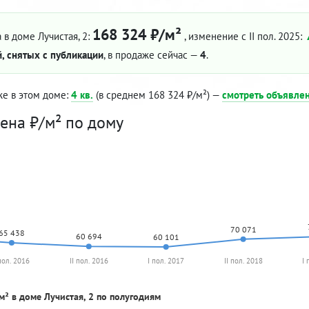
168 324 ₽/м²
 в доме Лучистая, 2:
, изменение с II пол. 2025:
, снятых с публикации
, в продаже сейчас —
4
.
же в этом доме:
4 кв.
(в среднем 168 324 ₽/м²) —
смотреть объявле
ена ₽/м² по дому
70 071
65 438
60 694
60 101
 пол. 2016
II пол. 2016
I пол. 2017
II пол. 2018
I 
м² в доме Лучистая, 2 по полугодиям