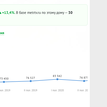
+13,4%
. В базе metrtv.ru по этому дому —
30
ния
83 342
76 875
76 527
73 450
пол. 2019
II пол. 2019
I пол. 2020
II пол. 2020
I 