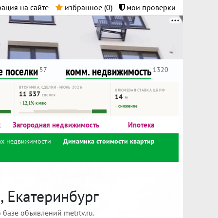
ация на сайте
избранное (
0
)
мои проверки
нта.
и!
 поселки
комм. недвижимость
57
1320
ВТОРИЧКА, СДЕЛКИ · ИЮНЬ 2026
КЛЮЧЕВАЯ СТАВКА ЦБ РФ
11 537
сделок
14
%
↑ 12,1% к маю
↓ снижение
к
Загородная недвижимость
Ипотека
ах недвижимости
Динамика стоимости квартир
, Екатеринбург
базе объявлений metrtv.ru.