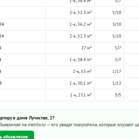
1-к, 38.4 м²
5/7
2-к, 52.3 м²
5/10
24
1-к, 36.2 м²
3/10
24
2-к, 52.3 м²
5/10
4
27 м²
5/7
4
1-к, 38.4 м²
5/7
4
2-к, 53 м²
1/17
3
1-к, 30.1 м²
1/12
1-к, 27.1 м²
3/5
ртиру в доме Лучистая, 2?
бъявление на metrtv.ru — его увидят покупатели, которые изучают 
ь объявление