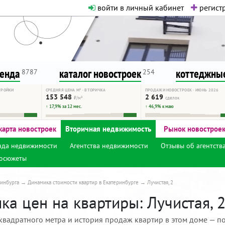
войти в личный кабинет
регистр
о нормальная. Никакого шок-конте
сурсу, как он помогает вам. Удач
ренда
каталог новостроек
коттеджные
8787
254
ТРОЙКИ
СРЕДНЯЯ ЦЕНА М² · ВТОРИЧКА
ПРОДАЖИ НОВОСТРОЕК · ИЮНЬ 2026
153 548
2 619
₽/м²
сделок
↑ 17,9% за 12 мес.
↑ 46,9% к маю
карта новостроек
Вторичная недвижимость
Рынок новострое
нда недвижимости
Агентства недвижимости
Отзывы об агентств
осюжеты
инбурга
Динамика стоимости квартир в Екатеринбурге
Лучистая, 2
а цен на квартиры: Лучистая, 2
квадратного метра и история продаж квартир в этом доме — по 