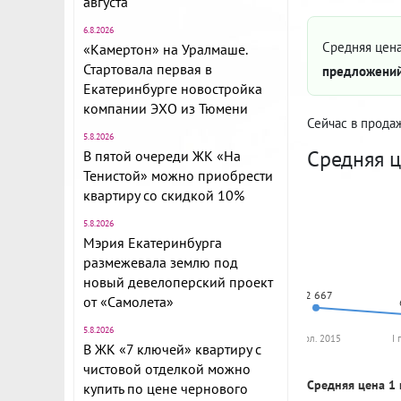
августа
6.8.2026
Средняя цена
«Камертон» на Уралмаше.
Стартовала первая в
предложений
Екатеринбурге новостройка
компании ЭХО из Тюмени
Сейчас в прода
5.8.2026
Средняя ц
В пятой очереди ЖК «На
Тенистой» можно приобрести
квартиру со скидкой 10%
5.8.2026
Мэрия Екатеринбурга
размежевала землю под
новый девелоперский проект
72 667
от «Самолета»
5.8.2026
II пол. 2015
I
В ЖК «7 ключей» квартиру с
чистовой отделкой можно
Средняя цена 1 
купить по цене чернового