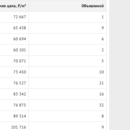
няя цена, ₽/м²
Объявлений
72 667
1
65 438
9
60 694
6
60 101
2
70 071
5
73 450
10
76 527
21
83 342
16
76 875
32
89 314
8
101 716
9