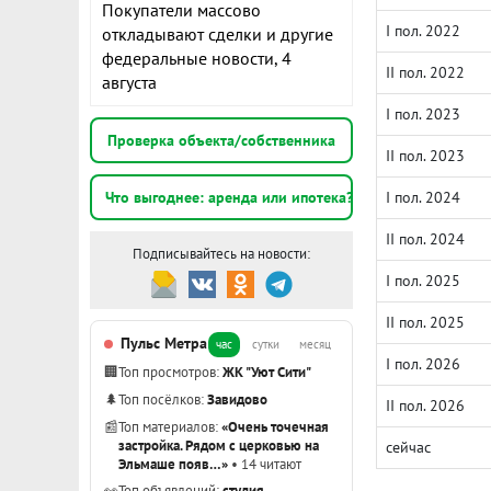
Покупатели массово
I пол. 2022
откладывают сделки и другие
федеральные новости, 4
II пол. 2022
августа
I пол. 2023
Проверка объекта/собственника
II пол. 2023
Что выгоднее: аренда или ипотека?
I пол. 2024
II пол. 2024
Подписывайтесь на новости:
I пол. 2025
II пол. 2025
Пульс Метра
час
сутки
месяц
I пол. 2026
🏢
Топ просмотров:
ЖК "Уют Сити"
🌲
Топ посёлков:
Завидово
II пол. 2026
📰
Топ материалов:
«Очень точечная
застройка. Рядом с церковью на
сейчас
Эльмаше появ…»
• 14 читают
👀
Топ объявлений:
студия,