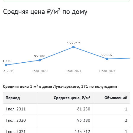
Средняя цена ₽/м² по дому
133 712
99 007
95 380
81 250
 пол. 2011
I пол. 2020
I пол. 2021
II пол. 2021
Средняя цена 1 м² в доме Луначарского, 171 по полугодиям
Период
Средняя цена, ₽/м²
Объявлений
I пол. 2011
81 250
1
I пол. 2020
95 380
2
I пол. 2021
133 712
1