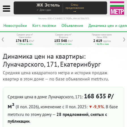
ЖК Эстель
Спец-
предложение
→
✓ Дом сдан
Реклама. ООО «СЗ ИНВЕСТСТРОЙ», ИНН 6678067973
Новостройки
Котт. посёлки
Объявления
Динамика цен и сдел
Средняя цена м²
Средняя цена м²
Продажи новостроек
Новостройки
Вторичка
Июнь 2026
❮
❯
176 871
153 548
2 619
₽/м²
₽/м²
сделок
↑ 7,5% за 12 мес.
↑ 17,9% за 12 мес.
↑ 46,9% к маю
Динамика цен на квартиры:
Луначарского, 171, Екатеринбург
Средняя цена квадратного метра и история продаж
квартир в этом доме — по базе объявлений metrtv.ru.
168 635 ₽/
Средняя цена в доме Луначарского, 171:
м²
(II пол. 2026)
, изменение с II пол. 2025:
-9,9%
. В базе
metrtv.ru по этому дому —
28 предложений, снятых с
публикации
.