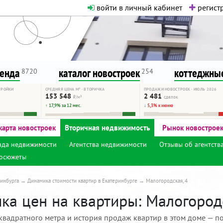
войти в личный кабинет
регистр
о нормальная. Никакого шок-конте
сурсу, как он помогает вам. Удач
ренда
каталог новостроек
коттеджные
8720
254
ТРОЙКИ
СРЕДНЯЯ ЦЕНА М² · ВТОРИЧКА
ПРОДАЖИ НОВОСТРОЕК · ИЮЛЬ 2026
153 548
2 481
₽/м²
сделок
↑ 17,9% за 12 мес.
↓ 5,3% к июню
карта новостроек
Вторичная недвижимость
Рынок новострое
нда недвижимости
Агентства недвижимости
Отзывы об агентств
осюжеты
инбурга
Динамика стоимости квартир в Екатеринбурге
Малогородская, 4
ка цен на квартиры: Малогородс
квадратного метра и история продаж квартир в этом доме — по 