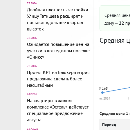
7.8.2026
Двойная плотность застройки.
Средняя цена
Улицу Татищева расширят и
поставят вдоль неё квартал
дому —
22 пр
высоток
Средняя ц
7.8.2026
Ожидается повышение цен на
участки в коттеджном посёлке
«Оникс»
7.8.2026
Проект КРТ на Блюхера мэрия
предложила сделать более
масштабным
75 165
6.8.2026
I пол. 2014
I
На квартиры в жилом
комплексе «Эстель» действует
специальное предложение
Средняя цена 1 
августа
Период
13.7.2026