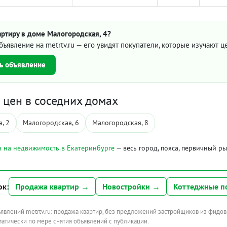
ртиру в доме Малогородская, 4?
бъявление на metrtv.ru — его увидят покупатели, которые изучают 
ь объявление
цен в соседних домах
, 2
Малогородская, 6
Малогородская, 8
 на недвижимость в Екатеринбурге
— весь город, пояса, первичный р
ок:
Продажа квартир →
Новостройки →
Коттеджные п
ъявлений metrtv.ru: продажа квартир, без предложений застройщиков из фидов
атически по мере снятия объявлений с публикации.