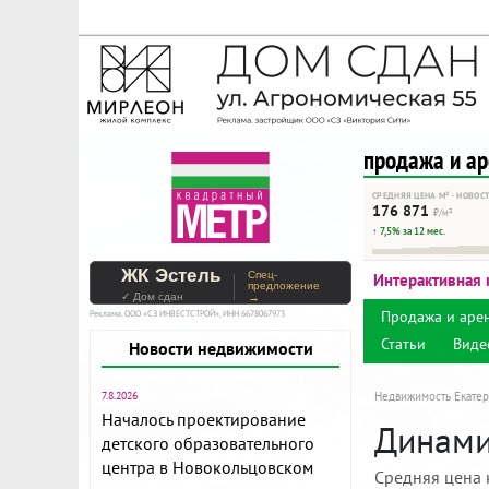
На Метре реклама - тольк
Помогайте независимому ре
продажа и а
СРЕДНЯЯ ЦЕНА М² · НОВОС
176 871
₽/м²
↑ 7,5% за 12 мес.
ЖК Эстель
Спец-
Интерактивная 
предложение
✓ Дом сдан
→
Продажа и аре
Реклама. ООО «СЗ ИНВЕСТСТРОЙ», ИНН 6678067973
Статьи
Виде
Новости недвижимости
7.8.2026
Недвижимость Екатер
Началось проектирование
Динами
детского образовательного
центра в Новокольцовском
Средняя цена 