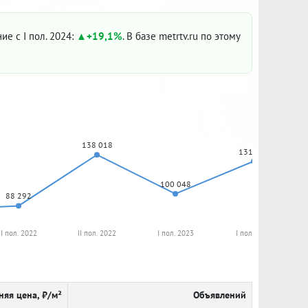
ие с I пол. 2024:
+19,1%
. В базе metrtv.ru по этому
138 018
131 765
100 048
88 292
I пол. 2022
II пол. 2022
I пол. 2023
I пол. 2024
няя цена, ₽/м²
Объявлений