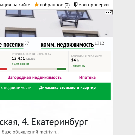
ация на сайте
избранное (
0
)
мои проверки
нта.
и!
 поселки
комм. недвижимость
57
1312
ВТОРИЧКА, СДЕЛКИ · ИЮЛЬ 2026
КЛЮЧЕВАЯ СТАВКА ЦБ РФ
12 431
сделок
14
%
↑ 7,7% к июню
↓ снижение
к
Загородная недвижимость
Ипотека
ах недвижимости
Динамика стоимости квартир
кая, 4, Екатеринбург
базе объявлений metrtv.ru.