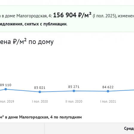
156 904 ₽/м²
 в доме Малогородская, 4:
(I пол. 2025)
, изменен
едложения, снятых с публикации
.
ена ₽/м² по дому
89 110
85 271
84 622
83 021
I пол. 2019
I пол. 2020
II пол. 2020
I пол. 2021
м² в доме Малогородская, 4 по полугодиям
Сред