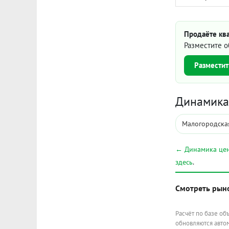
Продаёте ква
Разместите о
Разместит
Динамика 
Малогородская
← Динамика цен
здесь
.
Смотреть рын
Расчёт по базе об
обновляются автом