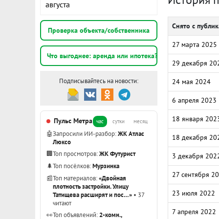
августа
Снято с публи
Проверка объекта/собственника
27 марта 2025
Что выгоднее: аренда или ипотека?
29 декабря 20
Подписывайтесь на новости:
24 мая 2024
6 апреля 2023
18 января 202
Пульс Метра
час
сутки
месяц
🤖
Запросили ИИ-разбор:
ЖК Атлас
18 декабря 20
Люксо
🏢
Топ просмотров:
ЖК Футурист
3 декабря 202
🌲
Топ посёлков:
Мурзинка
27 сентября 2
📰
Топ материалов:
«Двойная
плотность застройки. Улицу
23 июля 2022
Татищева расширят и пос…»
• 37
читают
7 апреля 2022
👀
Топ объявлений:
2-комн.,