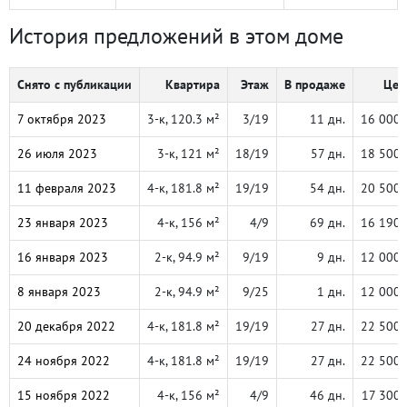
История предложений в этом доме
Снято с публикации
Квартира
Этаж
В продаже
Цен
7 октября 2023
3-к, 120.3 м²
3/19
11 дн.
16 000 
26 июля 2023
3-к, 121 м²
18/19
57 дн.
18 500 
11 февраля 2023
4-к, 181.8 м²
19/19
54 дн.
20 500 
23 января 2023
4-к, 156 м²
4/9
69 дн.
16 190 
16 января 2023
2-к, 94.9 м²
9/19
9 дн.
12 000 
8 января 2023
2-к, 94.9 м²
9/25
1 дн.
12 000 
20 декабря 2022
4-к, 181.8 м²
19/19
27 дн.
22 500 
24 ноября 2022
4-к, 181.8 м²
19/19
27 дн.
22 500 
15 ноября 2022
4-к, 156 м²
4/9
46 дн.
17 300 