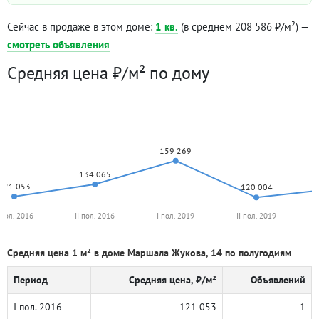
Сейчас в продаже в этом доме:
1 кв.
(в среднем 208 586 ₽/м²) —
смотреть объявления
Средняя цена ₽/м² по дому
159 269
134 065
121 053
120 004
 пол. 2016
II пол. 2016
I пол. 2019
II пол. 2019
Средняя цена 1 м² в доме Маршала Жукова, 14 по полугодиям
Период
Средняя цена, ₽/м²
Объявлений
I пол. 2016
121 053
1