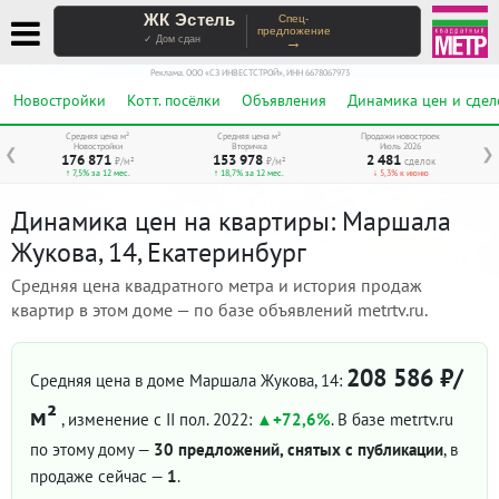
ЖК Эстель
Спец-
предложение
→
✓ Дом сдан
Реклама. ООО «СЗ ИНВЕСТСТРОЙ», ИНН 6678067973
Новостройки
Котт. посёлки
Объявления
Динамика цен и сдел
Средняя цена м²
Средняя цена м²
Продажи новостроек
Новостройки
Вторичка
Июль 2026
❮
❯
176 871
153 978
2 481
₽/м²
₽/м²
сделок
↑ 7,5% за 12 мес.
↑ 18,7% за 12 мес.
↓ 5,3% к июню
Динамика цен на квартиры: Маршала
Жукова, 14, Екатеринбург
Средняя цена квадратного метра и история продаж
квартир в этом доме — по базе объявлений metrtv.ru.
208 586 ₽/
Средняя цена в доме Маршала Жукова, 14:
м²
, изменение с II пол. 2022:
+72,6%
. В базе metrtv.ru
по этому дому —
30 предложений, снятых с публикации
, в
продаже сейчас —
1
.