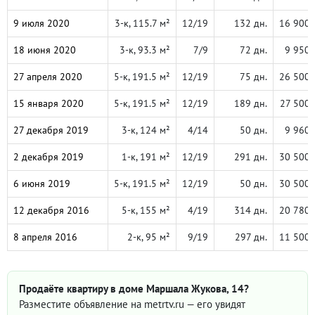
9 июля 2020
3-к, 115.7 м²
12/19
132 дн.
16 900 
18 июня 2020
3-к, 93.3 м²
7/9
72 дн.
9 950 
27 апреля 2020
5-к, 191.5 м²
12/19
75 дн.
26 500 
15 января 2020
5-к, 191.5 м²
12/19
189 дн.
27 500 
27 декабря 2019
3-к, 124 м²
4/14
50 дн.
9 960 
2 декабря 2019
1-к, 191 м²
12/19
291 дн.
30 500 
6 июня 2019
5-к, 191.5 м²
12/19
50 дн.
30 500 
12 декабря 2016
5-к, 155 м²
4/19
314 дн.
20 780 
8 апреля 2016
2-к, 95 м²
9/19
297 дн.
11 500 
Продаёте квартиру в доме Маршала Жукова, 14?
Разместите объявление на metrtv.ru — его увидят