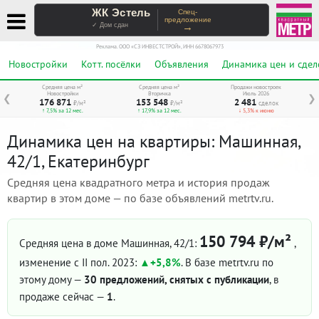
ЖК Эстель
Спец-
предложение
→
✓ Дом сдан
Реклама. ООО «СЗ ИНВЕСТСТРОЙ», ИНН 6678067973
Новостройки
Котт. посёлки
Объявления
Динамика цен и сдел
Средняя цена м²
Средняя цена м²
Продажи новостроек
Новостройки
Вторичка
Июль 2026
❮
❯
176 871
153 548
2 481
₽/м²
₽/м²
сделок
↑ 7,5% за 12 мес.
↑ 17,9% за 12 мес.
↓ 5,3% к июню
Динамика цен на квартиры: Машинная,
42/1, Екатеринбург
Средняя цена квадратного метра и история продаж
квартир в этом доме — по базе объявлений metrtv.ru.
150 794 ₽/м²
Средняя цена в доме Машинная, 42/1:
,
изменение с II пол. 2023:
+5,8%
. В базе metrtv.ru по
этому дому —
30 предложений, снятых с публикации
, в
продаже сейчас —
1
.