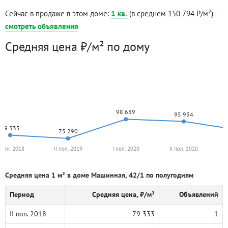
Сейчас в продаже в этом доме:
1 кв.
(в среднем 150 794 ₽/м²) —
смотреть объявления
Средняя цена ₽/м² по дому
98 639
95 934
79 333
75 290
I пол. 2018
II пол. 2019
I пол. 2020
II пол. 2020
Средняя цена 1 м² в доме Машинная, 42/1 по полугодиям
Период
Средняя цена, ₽/м²
Объявлений
II пол. 2018
79 333
1