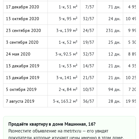
17 декабря 2020
1-к, 51 м²
7/37
71 дн.
4 95
13 октября 2020
3-к, 95 м²
32/37
24 дн.
10 49
23 сентября 2020
3-к, 139 м²
24/37
231 дн.
9 99
3 сентября 2020
1-к, 52 м²
19/37
25 дн.
5 30
24 мая 2020
3-к, 92.5 м²
32/37
12 дн.
8 89
13 декабря 2019
1-к, 53 м²
14/37
21 дн.
4 35
13 декабря 2019
3-к, 141 м²
21/37
21 дн.
10 25
5 октября 2019
2-к, 84 м²
10/37
94 дн.
7 20
7 августа 2019
3-к, 163.2 м²
36/37
28 дн.
19 95
Продаёте квартиру в доме Машинная, 1б?
Разместите объявление на metrtv.ru — его увидят
покупатели, которые изучают цены именно в этом доме.