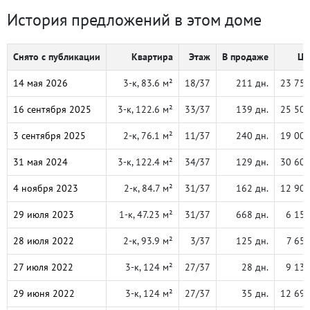
История предложений в этом доме
Снято с публикации
Квартира
Этаж
В продаже
Це
14 мая 2026
3-к, 83.6 м²
18/37
211 дн.
23 75
16 сентября 2025
3-к, 122.6 м²
33/37
139 дн.
25 50
3 сентября 2025
2-к, 76.1 м²
11/37
240 дн.
19 00
31 мая 2024
3-к, 122.4 м²
34/37
129 дн.
30 60
4 ноября 2023
2-к, 84.7 м²
31/37
162 дн.
12 90
29 июля 2023
1-к, 47.23 м²
31/37
668 дн.
6 15
28 июля 2022
2-к, 93.9 м²
3/37
125 дн.
7 65
27 июля 2022
3-к, 124 м²
27/37
28 дн.
9 13
29 июня 2022
3-к, 124 м²
27/37
35 дн.
12 69