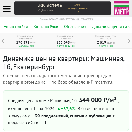
ЖК Эстель
Спец-
предложение
→
✓ Дом сдан
Реклама. ООО «СЗ ИНВЕСТСТРОЙ», ИНН 6678067973
Новостройки
Котт. посёлки
Объявления
Динамика цен и сдел
Средняя цена м²
Средняя цена м²
Продажи новостроек
Новостройки
Вторичка
Июнь 2026
❮
❯
176 871
153 548
2 619
₽/м²
₽/м²
сделок
↑ 7,5% за 12 мес.
↑ 17,9% за 12 мес.
↑ 46,9% к маю
Динамика цен на квартиры: Машинная,
1б, Екатеринбург
Средняя цена квадратного метра и история продаж
квартир в этом доме — по базе объявлений metrtv.ru.
344 000 ₽/м²
Средняя цена в доме Машинная, 1б:
,
изменение с I пол. 2024:
+37,6%
. В базе metrtv.ru по
этому дому —
30 предложений, снятых с публикации
, в
продаже сейчас —
1
.