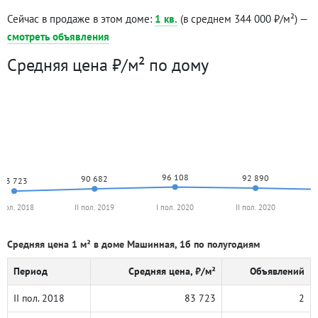
Сейчас в продаже в этом доме:
1 кв.
(в среднем 344 000 ₽/м²) —
смотреть объявления
Средняя цена ₽/м² по дому
96 108
92 890
90 682
83 723
I пол. 2018
II пол. 2019
I пол. 2020
II пол. 2020
Средняя цена 1 м² в доме Машинная, 1б по полугодиям
Период
Средняя цена, ₽/м²
Объявлений
II пол. 2018
83 723
2