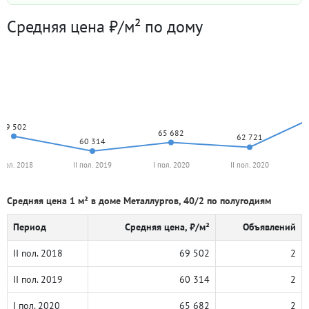
Средняя цена ₽/м² по дому
69 502
65 682
62 721
60 314
I пол. 2018
II пол. 2019
I пол. 2020
II пол. 2020
Средняя цена 1 м² в доме Металлургов, 40/2 по полугодиям
Период
Средняя цена, ₽/м²
Объявлений
II пол. 2018
69 502
2
II пол. 2019
60 314
2
I пол. 2020
65 682
2