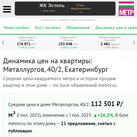
ЖК Эстель
Спец-
предложение
→
✓ Дом сдан
Реклама. ООО «СЗ ИНВЕСТСТРОЙ», ИНН 6678067973
Новостройки
Котт. посёлки
Объявления
Динамика цен и сдел
Средняя цена м²
Средняя цена м²
Продажи новостроек
Новостройки
Вторичка
Июль 2026
❮
❯
176 871
153 548
2 481
₽/м²
₽/м²
сделок
↑ 7,5% за 12 мес.
↑ 17,9% за 12 мес.
↓ 5,3% к июню
Динамика цен на квартиры:
Металлургов, 40/2, Екатеринбург
Средняя цена квадратного метра и история продаж
квартир в этом доме — по базе объявлений metrtv.ru.
112 501 ₽/
Средняя цена в доме Металлургов, 40/2:
м²
(I пол. 2025)
, изменение с I пол. 2023:
+26,2%
. В базе
metrtv.ru по этому дому —
21 предложение, снятых с
публикации
.