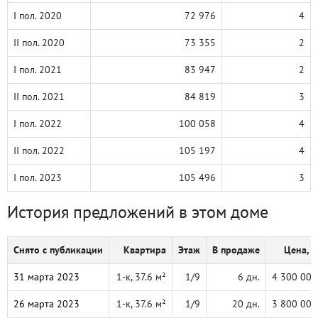
I пол. 2020
72 976
4
II пол. 2020
73 355
2
I пол. 2021
83 947
2
II пол. 2021
84 819
3
I пол. 2022
100 058
4
II пол. 2022
105 197
4
I пол. 2023
105 496
3
История предложений в этом доме
Снято с публикации
Квартира
Этаж
В продаже
Цена, ₽
31 марта 2023
1-к, 37.6 м²
1/9
6 дн.
4 300 000
26 марта 2023
1-к, 37.6 м²
1/9
20 дн.
3 800 000