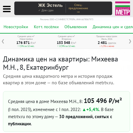
ЖК Эстель
Спец-
предложение
→
✓ Дом сдан
Реклама. ООО «СЗ ИНВЕСТСТРОЙ», ИНН 6678067973
Новостройки
Котт. посёлки
Объявления
Динамика цен и сдел
Средняя цена м²
Средняя цена м²
Продажи новостроек
Новостройки
Вторичка
Июль 2026
❮
❯
176 871
153 548
2 481
₽/м²
₽/м²
сделок
↑ 7,5% за 12 мес.
↑ 17,9% за 12 мес.
↓ 5,3% к июню
Динамика цен на квартиры: Михеева
М.Н., 8, Екатеринбург
Средняя цена квадратного метра и история продаж
квартир в этом доме — по базе объявлений metrtv.ru.
105 496 ₽/м²
Средняя цена в доме Михеева М.Н., 8:
(I пол. 2023)
, изменение с I пол. 2022:
+5,4%
. В базе
metrtv.ru по этому дому —
30 предложений, снятых с
публикации
.