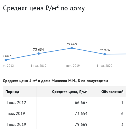
Средняя цена ₽/м² по дому
79 669
73 654
72 976
66 667
I пол. 2012
I пол. 2019
II пол. 2019
I пол. 2020
Средняя цена 1 м² в доме Михеева М.Н., 8 по полугодиям
Период
Средняя цена, ₽/м²
Объявлений
II пол. 2012
66 667
1
I пол. 2019
73 654
6
II пол. 2019
79 669
3