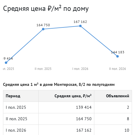
Средняя цена ₽/м² по дому
167 162
164 750
144 183
139 414
 пол. 2025
II пол. 2025
I пол. 2026
II пол. 2026
Средняя цена 1 м² в доме Монтерская, 8/2 по полугодиям
Период
Средняя цена, ₽/м²
Объявлений
I пол. 2025
139 414
2
II пол. 2025
164 750
8
I пол. 2026
167 162
10