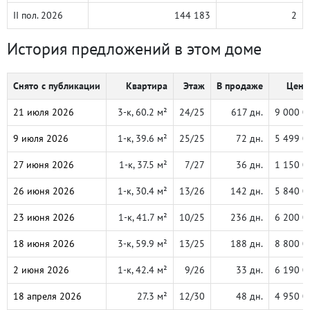
II пол. 2026
144 183
2
История предложений в этом доме
Снято с публикации
Квартира
Этаж
В продаже
Цена,
21 июля 2026
3-к, 60.2 м²
24/25
617 дн.
9 000 0
9 июля 2026
1-к, 39.6 м²
25/25
72 дн.
5 499 0
27 июня 2026
1-к, 37.5 м²
7/27
36 дн.
1 150 0
26 июня 2026
1-к, 30.4 м²
13/26
142 дн.
5 840 0
23 июня 2026
1-к, 41.7 м²
10/25
236 дн.
6 200 0
18 июня 2026
3-к, 59.9 м²
13/25
188 дн.
8 800 0
2 июня 2026
1-к, 42.4 м²
9/26
33 дн.
6 190 0
18 апреля 2026
27.3 м²
12/30
48 дн.
4 950 0