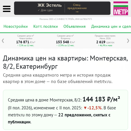
ЖК Эстель
Спец-
предложение
→
✓ Дом сдан
Реклама. ООО «СЗ ИНВЕСТСТРОЙ», ИНН 6678067973
Новостройки
Котт. посёлки
Объявления
Динамика цен и сдел
Средняя цена м²
Средняя цена м²
Продажи новостроек
Новостройки
Вторичка
Июнь 2026
❮
❯
176 871
153 548
2 619
₽/м²
₽/м²
сделок
↑ 7,5% за 12 мес.
↑ 17,9% за 12 мес.
↑ 46,9% к маю
Динамика цен на квартиры: Монтерская,
8/2, Екатеринбург
Средняя цена квадратного метра и история продаж
квартир в этом доме — по базе объявлений metrtv.ru.
144 183 ₽/м²
Средняя цена в доме Монтерская, 8/2:
(II пол. 2026)
, изменение с II пол. 2025:
-12,5%
. В базе
metrtv.ru по этому дому —
22 предложения, снятых с
публикации
.