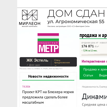
На Метре реклама - тольк
Помогайте независимому ре
продажа и а
СРЕДНЯЯ ЦЕНА М² · НОВОС
176 871
₽/м²
↑ 7,5% за 12 мес.
ЖК Эстель
Спец-
Интерактивная 
предложение
✓ Дом сдан
→
Продажа и аре
Реклама. ООО «СЗ ИНВЕСТСТРОЙ», ИНН 6678067973
Статьи
Виде
Новости недвижимости
7.8.2026
Недвижимость Екатер
Проект КРТ на Блюхера мэрия
Динами
предложила сделать более
масштабным
Средняя цена 