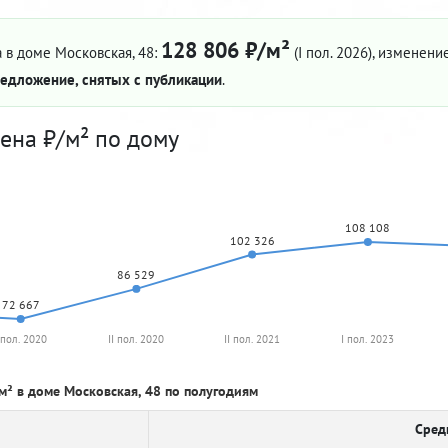
128 806 ₽/м²
 в доме Московская, 48:
(I пол. 2026)
, изменение
едложение, снятых с публикации
.
ена ₽/м² по дому
108 108
102 326
86 529
72 667
 пол. 2020
II пол. 2020
II пол. 2021
I пол. 2023
м² в доме Московская, 48 по полугодиям
Сред