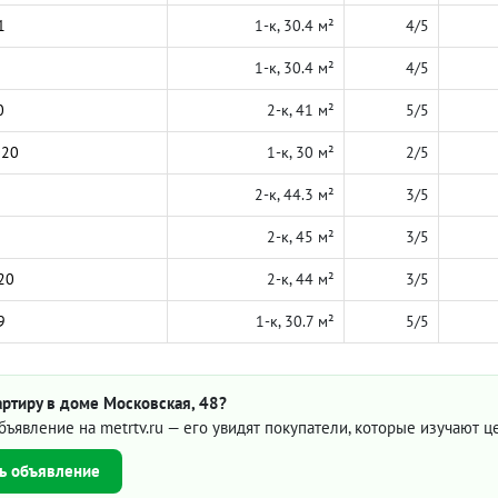
1
1-к, 30.4 м²
4/5
1-к, 30.4 м²
4/5
0
2-к, 41 м²
5/5
020
1-к, 30 м²
2/5
2-к, 44.3 м²
3/5
2-к, 45 м²
3/5
20
2-к, 44 м²
3/5
9
1-к, 30.7 м²
5/5
ртиру в доме Московская, 48?
бъявление на metrtv.ru — его увидят покупатели, которые изучают 
ь объявление