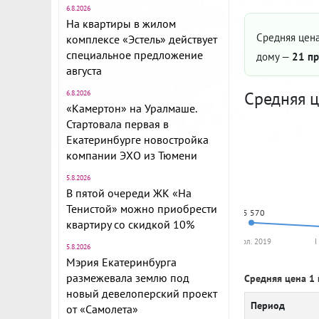
6.8.2026
На квартиры в жилом
Средняя цена
комплексе «Эстель» действует
специальное предложение
дому —
21 пр
августа
Средняя ц
6.8.2026
«Камертон» на Уралмаше.
Стартовала первая в
Екатеринбурге новостройка
компании ЭХО из Тюмени
5.8.2026
В пятой очереди ЖК «На
Тенистой» можно приобрести
75 570
квартиру со скидкой 10%
II пол. 2019
I
5.8.2026
Мэрия Екатеринбурга
размежевала землю под
Средняя цена 1 
новый девелоперский проект
Период
от «Самолета»