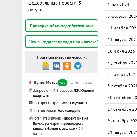
федеральные новости, 5
1 мая 2024
августа
3 февраля 202
Проверка объекта/собственника
11 ноября 202
11 августа 202
Что выгоднее: аренда или ипотека?
10 июня 2023
Подписывайтесь на новости:
4 декабря 202
4 ноября 2021
Пульс Метра
час
сутки
месяц
5 октября 202
🤖
Запросили ИИ-разбор:
ЖК Южные
кварталы
30 сентября 2
🏢
Топ просмотров:
ЖК "Спутник-1"
17 сентября 2
🌲
Топ посёлков:
Александрия
📰
Топ материалов:
«Проект КРТ на
9 сентября 20
Блюхера мэрия предложила
сделать более масшт…»
• 24
21 августа 202
читают