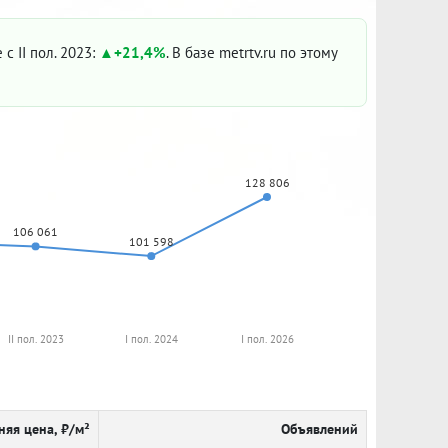
 с II пол. 2023:
+21,4%
. В базе metrtv.ru по этому
128 806
106 061
101 598
II пол. 2023
I пол. 2024
I пол. 2026
няя цена, ₽/м²
Объявлений