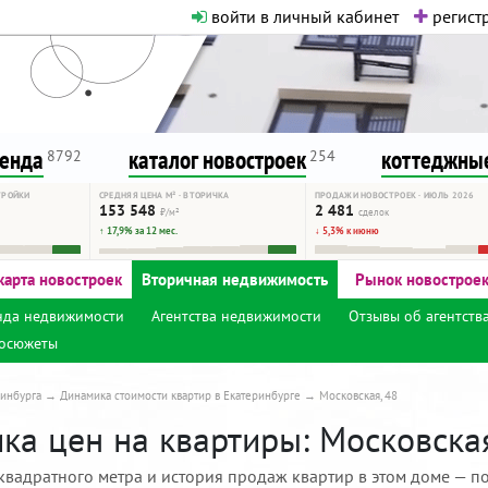
войти в личный кабинет
регистр
о нормальная. Никакого шок-конте
сурсу, как он помогает вам. Удач
ренда
каталог новостроек
коттеджные
8792
254
ТРОЙКИ
СРЕДНЯЯ ЦЕНА М² · ВТОРИЧКА
ПРОДАЖИ НОВОСТРОЕК · ИЮЛЬ 2026
153 548
2 481
₽/м²
сделок
↑ 17,9% за 12 мес.
↓ 5,3% к июню
карта новостроек
Вторичная недвижимость
Рынок новострое
нда недвижимости
Агентства недвижимости
Отзывы об агентств
осюжеты
инбурга
Динамика стоимости квартир в Екатеринбурге
Московская, 48
ка цен на квартиры: Московская
квадратного метра и история продаж квартир в этом доме — по 