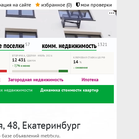
ация на сайте
избранное (
0
)
мои проверки
нта.
и!
 поселки
комм. недвижимость
57
1321
ВТОРИЧКА, СДЕЛКИ · ИЮЛЬ 2026
КЛЮЧЕВАЯ СТАВКА ЦБ РФ
12 431
сделок
14
%
↑ 7,7% к июню
↓ снижение
к
Загородная недвижимость
Ипотека
ах недвижимости
Динамика стоимости квартир
, 48, Екатеринбург
базе объявлений metrtv.ru.