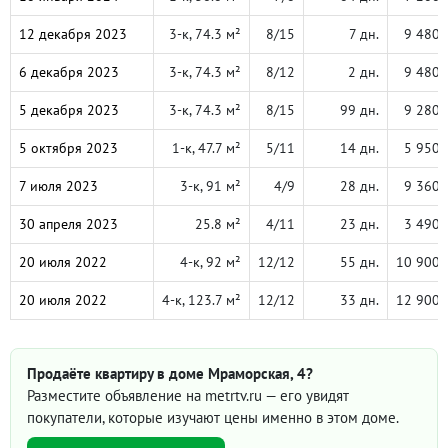
12 декабря 2023
3-к, 74.3 м²
8/15
7 дн.
9 480 
6 декабря 2023
3-к, 74.3 м²
8/12
2 дн.
9 480 
5 декабря 2023
3-к, 74.3 м²
8/15
99 дн.
9 280 
5 октября 2023
1-к, 47.7 м²
5/11
14 дн.
5 950 
7 июля 2023
3-к, 91 м²
4/9
28 дн.
9 360 
30 апреля 2023
25.8 м²
4/11
23 дн.
3 490 
20 июля 2022
4-к, 92 м²
12/12
55 дн.
10 900 
20 июля 2022
4-к, 123.7 м²
12/12
33 дн.
12 900 
Продаёте квартиру в доме Мраморская, 4?
Разместите объявление на metrtv.ru — его увидят
покупатели, которые изучают цены именно в этом доме.