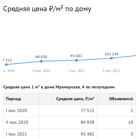
Средняя цена ₽/м² по дому
101 249
93 482
89 838
77 512
 пол. 2020
II пол. 2020
I пол. 2021
II пол. 2021
Средняя цена 1 м² в доме Мраморская, 4 по полугодиям
Период
Средняя цена, ₽/м²
Объявлений
I пол. 2020
77 512
2
II пол. 2020
89 838
10
I пол. 2021
93 482
3