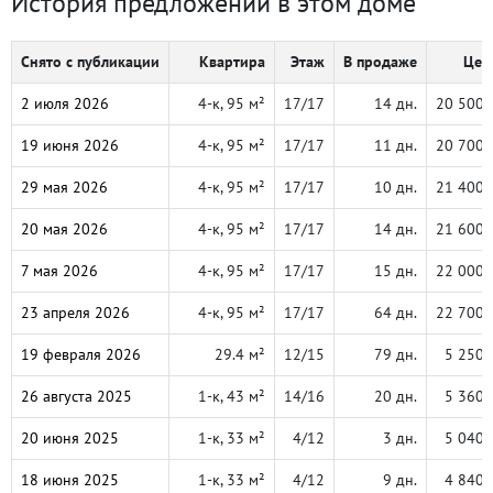
История предложений в этом доме
Снято с публикации
Квартира
Этаж
В продаже
Цена
2 июля 2026
4-к, 95 м²
17/17
14 дн.
20 500 
19 июня 2026
4-к, 95 м²
17/17
11 дн.
20 700 
29 мая 2026
4-к, 95 м²
17/17
10 дн.
21 400 
20 мая 2026
4-к, 95 м²
17/17
14 дн.
21 600 
7 мая 2026
4-к, 95 м²
17/17
15 дн.
22 000 
23 апреля 2026
4-к, 95 м²
17/17
64 дн.
22 700 
19 февраля 2026
29.4 м²
12/15
79 дн.
5 250 
26 августа 2025
1-к, 43 м²
14/16
20 дн.
5 360 
20 июня 2025
1-к, 33 м²
4/12
3 дн.
5 040 
18 июня 2025
1-к, 33 м²
4/12
9 дн.
4 840 