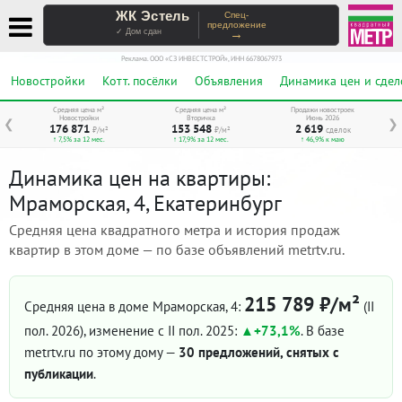
ЖК Эстель
Спец-
предложение
→
✓ Дом сдан
Реклама. ООО «СЗ ИНВЕСТСТРОЙ», ИНН 6678067973
Новостройки
Котт. посёлки
Объявления
Динамика цен и сдел
Средняя цена м²
Средняя цена м²
Продажи новостроек
Новостройки
Вторичка
Июнь 2026
❮
❯
176 871
153 548
2 619
₽/м²
₽/м²
сделок
↑ 7,5% за 12 мес.
↑ 17,9% за 12 мес.
↑ 46,9% к маю
Динамика цен на квартиры:
Мраморская, 4, Екатеринбург
Средняя цена квадратного метра и история продаж
квартир в этом доме — по базе объявлений metrtv.ru.
215 789 ₽/м²
Средняя цена в доме Мраморская, 4:
(II
пол. 2026)
, изменение с II пол. 2025:
+73,1%
. В базе
metrtv.ru по этому дому —
30 предложений, снятых с
публикации
.