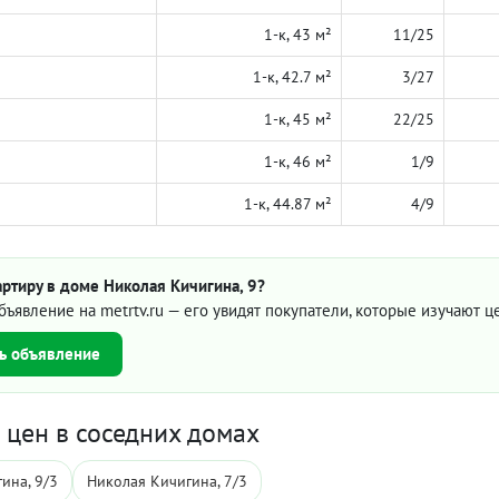
1-к, 43 м²
11/25
1-к, 42.7 м²
3/27
1-к, 45 м²
22/25
1-к, 46 м²
1/9
1-к, 44.87 м²
4/9
ртиру в доме Николая Кичигина, 9?
бъявление на metrtv.ru — его увидят покупатели, которые изучают 
ь объявление
цен в соседних домах
ина, 9/3
Николая Кичигина, 7/3