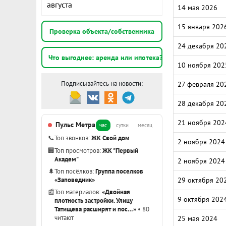
августа
14 мая 2026
15 января 202
Проверка объекта/собственника
24 декабря 20
Что выгоднее: аренда или ипотека?
10 ноября 202
Подписывайтесь на новости:
27 февраля 20
28 декабря 20
21 ноября 202
Пульс Метра
час
сутки
месяц
📞
Топ звонков:
ЖК Свой дом
2 ноября 2024
🏢
Топ просмотров:
ЖК "Первый
Академ"
2 ноября 2024
🌲
Топ посёлков:
Группа поселков
«Заповедник»
29 октября 20
📰
Топ материалов:
«Двойная
9 октября 202
плотность застройки. Улицу
Татищева расширят и пос…»
• 80
читают
25 мая 2024