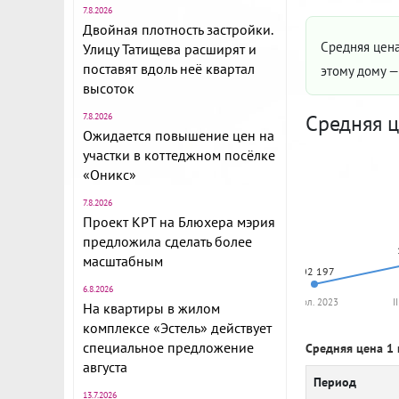
7.8.2026
Двойная плотность застройки.
Средняя цена
Улицу Татищева расширят и
поставят вдоль неё квартал
этому дому 
высоток
Средняя ц
7.8.2026
Ожидается повышение цен на
участки в коттеджном посёлке
«Оникс»
7.8.2026
Проект КРТ на Блюхера мэрия
предложила сделать более
масштабным
102 197
6.8.2026
I пол. 2023
I
На квартиры в жилом
комплексе «Эстель» действует
специальное предложение
Средняя цена 1 
августа
Период
13.7.2026