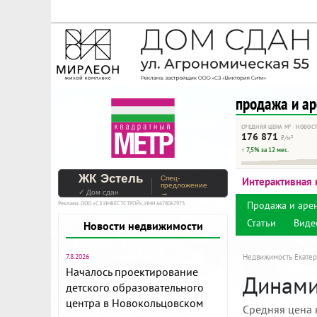
На Метре реклама - тольк
Помогайте независимому ре
продажа и а
СРЕДНЯЯ ЦЕНА М² · НОВОС
176 871
₽/м²
↑ 7,5% за 12 мес.
ЖК Эстель
Спец-
Интерактивная 
предложение
✓ Дом сдан
→
Продажа и аре
Реклама. ООО «СЗ ИНВЕСТСТРОЙ», ИНН 6678067973
Статьи
Виде
Новости недвижимости
7.8.2026
Недвижимость Екатер
Началось проектирование
Динами
детского образовательного
центра в Новокольцовском
Средняя цена 