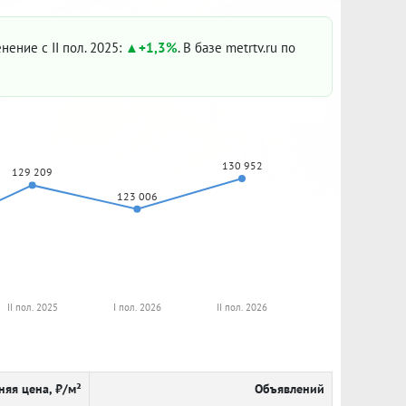
енение с II пол. 2025:
+1,3%
. В базе metrtv.ru по
130 952
129 209
123 006
II пол. 2025
I пол. 2026
II пол. 2026
няя цена, ₽/м²
Объявлений