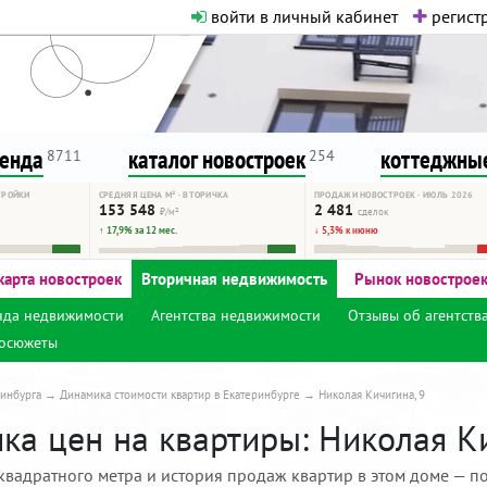
войти в личный кабинет
регистр
о нормальная. Никакого шок-конте
сурсу, как он помогает вам. Удач
ренда
каталог новостроек
коттеджные
8711
254
ТРОЙКИ
СРЕДНЯЯ ЦЕНА М² · ВТОРИЧКА
ПРОДАЖИ НОВОСТРОЕК · ИЮЛЬ 2026
153 548
2 481
₽/м²
сделок
↑ 17,9% за 12 мес.
↓ 5,3% к июню
карта новостроек
Вторичная недвижимость
Рынок новострое
нда недвижимости
Агентства недвижимости
Отзывы об агентств
осюжеты
инбурга
Динамика стоимости квартир в Екатеринбурге
Николая Кичигина, 9
ка цен на квартиры: Николая Ки
квадратного метра и история продаж квартир в этом доме — по 