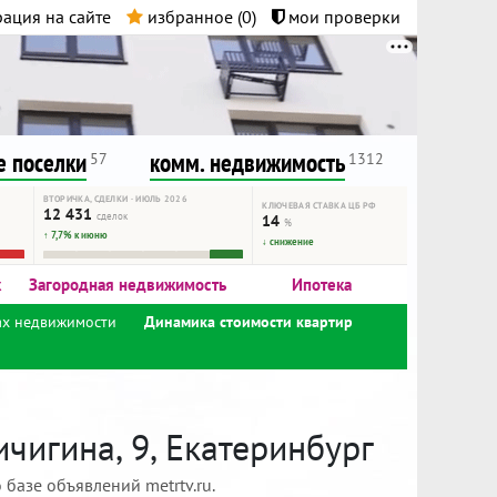
ация на сайте
избранное (
0
)
мои проверки
нта.
и!
 поселки
комм. недвижимость
57
1312
ВТОРИЧКА, СДЕЛКИ · ИЮЛЬ 2026
КЛЮЧЕВАЯ СТАВКА ЦБ РФ
12 431
сделок
14
%
↑ 7,7% к июню
↓ снижение
к
Загородная недвижимость
Ипотека
ах недвижимости
Динамика стоимости квартир
чигина, 9, Екатеринбург
базе объявлений metrtv.ru.