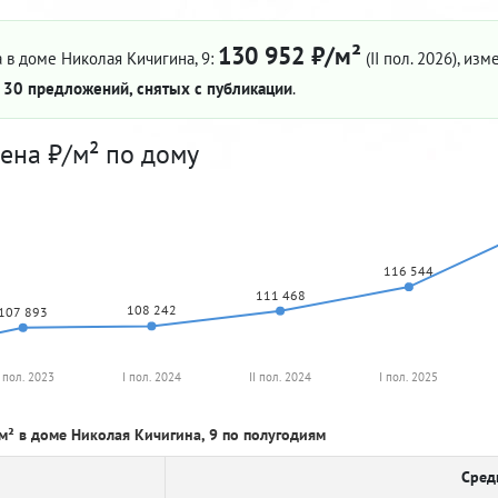
130 952 ₽/м²
 в доме Николая Кичигина, 9:
(II пол. 2026)
, изм
—
30 предложений, снятых с публикации
.
ена ₽/м² по дому
116 544
111 468
108 242
107 893
I пол. 2023
I пол. 2024
II пол. 2024
I пол. 2025
м² в доме Николая Кичигина, 9 по полугодиям
Сред