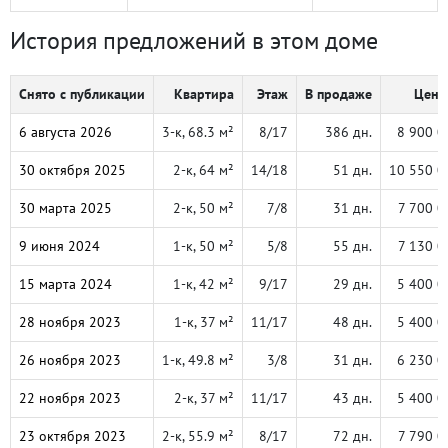
История предложений в этом доме
Снято с публикации
Квартира
Этаж
В продаже
Цена,
6 августа 2026
3-к, 68.3 м²
8/17
386 дн.
8 900 0
30 октября 2025
2-к, 64 м²
14/18
51 дн.
10 550 0
30 марта 2025
2-к, 50 м²
7/8
31 дн.
7 700 0
9 июня 2024
1-к, 50 м²
5/8
55 дн.
7 130 0
15 марта 2024
1-к, 42 м²
9/17
29 дн.
5 400 0
28 ноября 2023
1-к, 37 м²
11/17
48 дн.
5 400 0
26 ноября 2023
1-к, 49.8 м²
3/8
31 дн.
6 230 0
22 ноября 2023
2-к, 37 м²
11/17
43 дн.
5 400 0
23 октября 2023
2-к, 55.9 м²
8/17
72 дн.
7 790 0