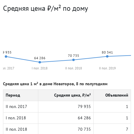
Средняя цена ₽/м² по дому
80 341
79 935
70 735
64 286
I пол. 2017
I пол. 2018
II пол. 2018
II пол. 2019
Средняя цена 1 м² в доме Новаторов, 8 по полугодиям
Период
Средняя цена, ₽/м²
Объявлений
II пол. 2017
79 935
1
I пол. 2018
64 286
1
II пол. 2018
70 735
7