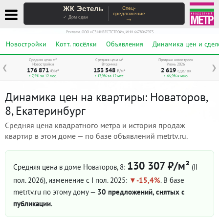
ЖК Эстель
Спец-
предложение
→
✓ Дом сдан
Реклама. ООО «СЗ ИНВЕСТСТРОЙ», ИНН 6678067973
Новостройки
Котт. посёлки
Объявления
Динамика цен и сдел
Средняя цена м²
Средняя цена м²
Продажи новостроек
Новостройки
Вторичка
Июнь 2026
❮
❯
176 871
153 548
2 619
₽/м²
₽/м²
сделок
↑ 7,5% за 12 мес.
↑ 17,9% за 12 мес.
↑ 46,9% к маю
Динамика цен на квартиры: Новаторов,
8, Екатеринбург
Средняя цена квадратного метра и история продаж
квартир в этом доме — по базе объявлений metrtv.ru.
130 307 ₽/м²
Средняя цена в доме Новаторов, 8:
(II
пол. 2026)
, изменение с I пол. 2025:
-15,4%
. В базе
metrtv.ru по этому дому —
30 предложений, снятых с
публикации
.