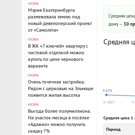
5.8.2026
Мэрия Екатеринбурга
Средняя цена
размежевала землю под
новый девелоперский проект
дому —
30 пр
от «Самолета»
Средняя ц
5.8.2026
В ЖК «7 ключей» квартиру с
чистовой отделкой можно
купить по цене чернового
варианта
5.8.2026
Очень точечная застройка.
Рядом с церковью на Эльмаше
73 275
появится жилая высотка
I пол. 2017
II
4.8.2026
Выгода более полумиллиона.
На участок месяца в посёлке
Средняя цена 1 
«Адажио» можно получить
Период
скидку 7%