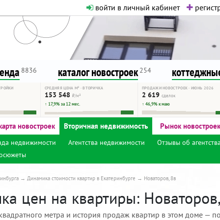
войти в личный кабинет
регистр
о нормальная. Никакого шок-конте
сурсу, как он помогает вам. Удач
ренда
каталог новостроек
коттеджные
8836
254
ТРОЙКИ
СРЕДНЯЯ ЦЕНА М² · ВТОРИЧКА
ПРОДАЖИ НОВОСТРОЕК · ИЮНЬ 2026
153 548
2 619
₽/м²
сделок
↑ 17,9% за 12 мес.
↑ 46,9% к маю
карта новостроек
Вторичная недвижимость
Рынок новострое
нда недвижимости
Агентства недвижимости
Отзывы об агентств
осюжеты
инбурга
Динамика стоимости квартир в Екатеринбурге
Новаторов, 8в
ка цен на квартиры: Новаторов,
квадратного метра и история продаж квартир в этом доме — по 