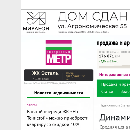
На Метре реклама - тольк
Помогайте независимому ре
продажа и а
СРЕДНЯЯ ЦЕНА М² · НОВОС
176 871
₽/м²
↑ 7,5% за 12 мес.
ЖК Эстель
Спец-
Интерактивная 
предложение
✓ Дом сдан
→
Продажа и аре
Реклама. ООО «СЗ ИНВЕСТСТРОЙ», ИНН 6678067973
Статьи
Виде
Новости недвижимости
5.8.2026
Недвижимость Екатер
В пятой очереди ЖК «На
Динами
Тенистой» можно приобрести
квартиру со скидкой 10%
Средняя цена 