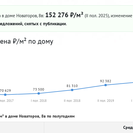
152 276 ₽/м²
 в доме Новаторов, 8в:
(II пол. 2025)
, изменение 
едложений, снятых с публикации
.
ена ₽/м² по дому
92 382
81 310
73 500
70 629
 пол. 2017
I пол. 2018
II пол. 2018
II пол. 2019
I
м² в доме Новаторов, 8в по полугодиям
Сред