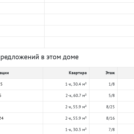
предложений в этом доме
кации
Квартира
Этаж
25
1-к, 30.4 м²
1/8
5
2-к, 60.7 м²
5/8
2-к, 55.9 м²
8/25
24
2-к, 55.9 м²
8/16
1-к, 30.3 м²
7/8