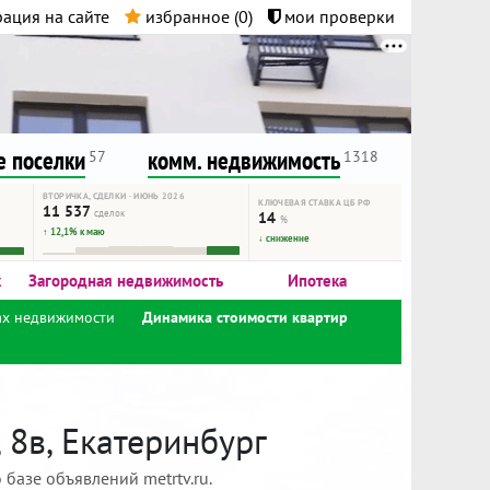
ация на сайте
избранное (
0
)
мои проверки
нта.
и!
 поселки
комм. недвижимость
57
1318
ВТОРИЧКА, СДЕЛКИ · ИЮНЬ 2026
КЛЮЧЕВАЯ СТАВКА ЦБ РФ
11 537
сделок
14
%
↑ 12,1% к маю
↓ снижение
к
Загородная недвижимость
Ипотека
ах недвижимости
Динамика стоимости квартир
 8в, Екатеринбург
базе объявлений metrtv.ru.