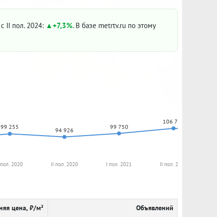
с II пол. 2024:
+7,3%
. В базе metrtv.ru по этому
106 758
99 750
99 255
94 926
 пол. 2020
II пол. 2020
I пол. 2021
II пол. 2021
няя цена, ₽/м²
Объявлений