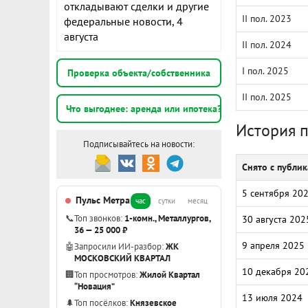
откладывают сделки и другие
II пол. 2023
федеральные новости, 4
августа
II пол. 2024
I пол. 2025
Проверка объекта/собственника
II пол. 2025
Что выгоднее: аренда или ипотека?
История 
Подписывайтесь на новости:
Снято с публи
5 сентября 20
Пульс Метра
час
сутки
месяц
📞
Топ звонков:
1-комн., Металлургов,
30 августа 202
36 — 25 000 ₽
9 апреля 2025
🤖
Запросили ИИ-разбор:
ЖК
МОСКОВСКИЙ КВАРТАЛ
10 декабря 20
🏢
Топ просмотров:
Жилой Квартал
“Новация”
13 июля 2024
🌲
Топ посёлков:
Князевское