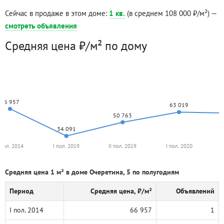
Сейчас в продаже в этом доме:
1 кв.
(в среднем 108 000 ₽/м²) —
смотреть объявления
Средняя цена ₽/м² по дому
66 957
63 019
50 763
34 091
 пол. 2014
I пол. 2019
II пол. 2019
I пол. 2020
I
Средняя цена 1 м² в доме Очеретина, 5 по полугодиям
Период
Средняя цена, ₽/м²
Объявлений
I пол. 2014
66 957
1