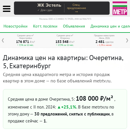
ЖК Эстель
Спец-
предложение
→
✓ Дом сдан
Реклама. ООО «СЗ ИНВЕСТСТРОЙ», ИНН 6678067973
Новостройки
Котт. посёлки
Объявления
Динамика цен и сдел
Средняя цена м²
Средняя цена м²
Продажи новостроек
Новостройки
Вторичка
Июль 2026
❮
❯
176 871
153 548
2 481
₽/м²
₽/м²
сделок
↑ 7,5% за 12 мес.
↑ 17,9% за 12 мес.
↓ 5,3% к июню
Динамика цен на квартиры: Очеретина,
5, Екатеринбург
Средняя цена квадратного метра и история продаж
квартир в этом доме — по базе объявлений metrtv.ru.
108 000 ₽/м²
Средняя цена в доме Очеретина, 5:
,
изменение с II пол. 2024:
+25,1%
. В базе metrtv.ru по
этому дому —
30 предложений, снятых с публикации
, в
продаже сейчас —
1
.