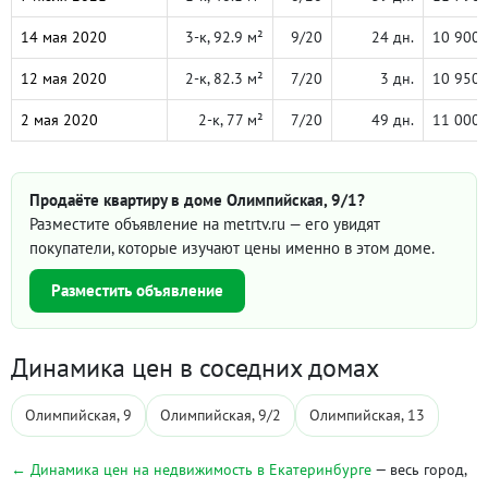
14 мая 2020
3-к, 92.9 м²
9/20
24 дн.
10 900 
12 мая 2020
2-к, 82.3 м²
7/20
3 дн.
10 950 
2 мая 2020
2-к, 77 м²
7/20
49 дн.
11 000 
Продаёте квартиру в доме Олимпийская, 9/1?
Разместите объявление на metrtv.ru — его увидят
покупатели, которые изучают цены именно в этом доме.
Разместить объявление
Динамика цен в соседних домах
Олимпийская, 9
Олимпийская, 9/2
Олимпийская, 13
← Динамика цен на недвижимость в Екатеринбурге
— весь город,