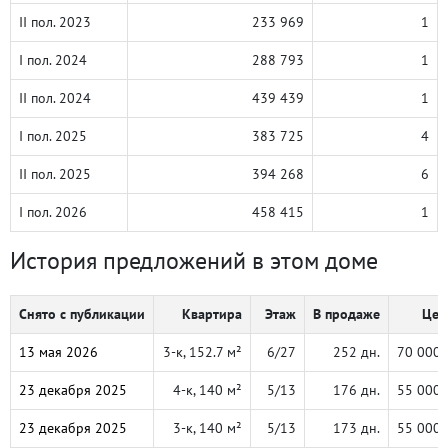
II пол. 2023
233 969
1
I пол. 2024
288 793
1
II пол. 2024
439 439
1
I пол. 2025
383 725
4
II пол. 2025
394 268
6
I пол. 2026
458 415
1
История предложений в этом доме
Снято с публикации
Квартира
Этаж
В продаже
Цен
13 мая 2026
3-к, 152.7 м²
6/27
252 дн.
70 000 
23 декабря 2025
4-к, 140 м²
5/13
176 дн.
55 000 
23 декабря 2025
3-к, 140 м²
5/13
173 дн.
55 000 