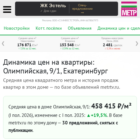
ЖК Эстель
Спец-
предложение
→
✓ Дом сдан
Реклама. ООО «СЗ ИНВЕСТСТРОЙ», ИНН 6678067973
Новостройки
Котт. посёлки
Объявления
Динамика цен и сдел
Средняя цена м²
Средняя цена м²
Продажи новостроек
Новостройки
Вторичка
Июль 2026
❮
❯
176 871
153 548
2 481
₽/м²
₽/м²
сделок
↑ 7,5% за 12 мес.
↑ 17,9% за 12 мес.
↓ 5,3% к июню
Динамика цен на квартиры:
Олимпийская, 9/1, Екатеринбург
Средняя цена квадратного метра и история продаж
квартир в этом доме — по базе объявлений metrtv.ru.
458 415 ₽/м²
Средняя цена в доме Олимпийская, 9/1:
(I пол. 2026)
, изменение с I пол. 2025:
+19,5%
. В базе
metrtv.ru по этому дому —
30 предложений, снятых с
публикации
.