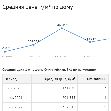
Средняя цена ₽/м² по дому
382 815
233 969
204 355
131 079
 пол. 2020
II пол. 2021
II пол. 2022
II пол. 2023
Средняя цена 1 м² в доме Олимпийская, 9/1 по полугодиям
Период
Средняя цена, ₽/м²
Объявлений
I пол. 2020
131 079
3
II пол. 2021
204 355
4
II пол. 2022
382 815
9