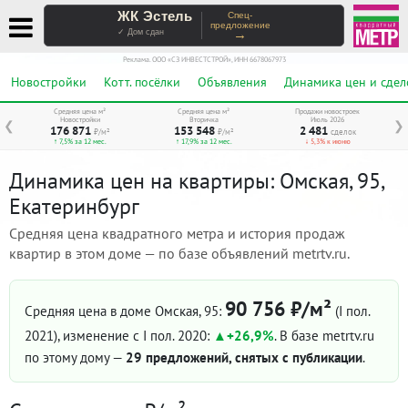
ЖК Эстель
Спец-
предложение
→
✓ Дом сдан
Реклама. ООО «СЗ ИНВЕСТСТРОЙ», ИНН 6678067973
Новостройки
Котт. посёлки
Объявления
Динамика цен и сдел
Средняя цена м²
Средняя цена м²
Продажи новостроек
Новостройки
Вторичка
Июль 2026
❮
❯
176 871
153 548
2 481
₽/м²
₽/м²
сделок
↑ 7,5% за 12 мес.
↑ 17,9% за 12 мес.
↓ 5,3% к июню
Динамика цен на квартиры: Омская, 95,
Екатеринбург
Средняя цена квадратного метра и история продаж
квартир в этом доме — по базе объявлений metrtv.ru.
90 756 ₽/м²
Средняя цена в доме Омская, 95:
(I пол.
2021)
, изменение с I пол. 2020:
+26,9%
. В базе metrtv.ru
по этому дому —
29 предложений, снятых с публикации
.