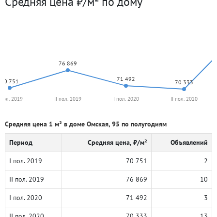
Средняя цена ₽/м² по дому
76 869
71 492
70 751
70 333
 пол. 2019
II пол. 2019
I пол. 2020
II пол. 2020
Средняя цена 1 м² в доме Омская, 95 по полугодиям
Период
Средняя цена, ₽/м²
Объявлений
I пол. 2019
70 751
2
II пол. 2019
76 869
10
I пол. 2020
71 492
3
II пол. 2020
70 333
13