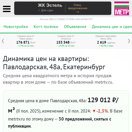
ЖК Эстель
Спец-
предложение
→
✓ Дом сдан
Реклама. ООО «СЗ ИНВЕСТСТРОЙ», ИНН 6678067973
Новостройки
Котт. посёлки
Объявления
Динамика цен и сдел
Средняя цена м²
Средняя цена м²
Продажи новостроек
Новостройки
Вторичка
Июнь 2026
❮
❯
176 871
153 548
2 619
₽/м²
₽/м²
сделок
↑ 7,5% за 12 мес.
↑ 17,9% за 12 мес.
↑ 46,9% к маю
Динамика цен на квартиры:
Павлодарская, 48а, Екатеринбург
Средняя цена квадратного метра и история продаж
квартир в этом доме — по базе объявлений metrtv.ru.
129 012 ₽/
Средняя цена в доме Павлодарская, 48а:
м²
(II пол. 2025)
, изменение с II пол. 2024:
-2,3%
. В базе
metrtv.ru по этому дому —
30 предложений, снятых с
публикации
.