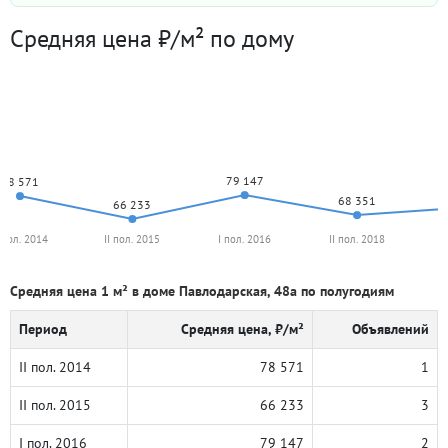
Средняя цена ₽/м² по дому
79 147
78 571
68 351
66 233
I пол. 2014
II пол. 2015
I пол. 2016
II пол. 2018
I
Средняя цена 1 м² в доме Павлодарская, 48а по полугодиям
Период
Средняя цена, ₽/м²
Объявлений
II пол. 2014
78 571
1
II пол. 2015
66 233
3
I пол. 2016
79 147
2