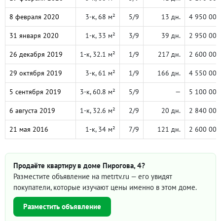
8 февраля 2020
3-к, 68 м²
5/9
13 дн.
4 950 000
31 января 2020
1-к, 33 м²
3/9
39 дн.
2 950 000
26 декабря 2019
1-к, 32.1 м²
1/9
217 дн.
2 600 000
29 октября 2019
3-к, 61 м²
1/9
166 дн.
4 550 000
5 сентября 2019
3-к, 60.8 м²
5/9
—
5 100 000
6 августа 2019
1-к, 32.6 м²
2/9
20 дн.
2 840 000
21 мая 2016
1-к, 34 м²
7/9
121 дн.
2 600 000
Продаёте квартиру в доме Пирогова, 4?
Разместите объявление на metrtv.ru — его увидят
покупатели, которые изучают цены именно в этом доме.
Разместить объявление