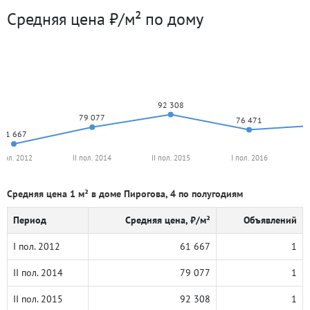
Средняя цена ₽/м² по дому
92 308
79 077
76 471
61 667
 пол. 2012
II пол. 2014
II пол. 2015
I пол. 2016
Средняя цена 1 м² в доме Пирогова, 4 по полугодиям
Период
Средняя цена, ₽/м²
Объявлений
I пол. 2012
61 667
1
II пол. 2014
79 077
1
II пол. 2015
92 308
1