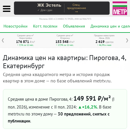
ЖК Эстель
Спец-
предложение
→
✓ Дом сдан
Реклама. ООО «СЗ ИНВЕСТСТРОЙ», ИНН 6678067973
Новостройки
Котт. посёлки
Объявления
Динамика цен и сдел
Средняя цена м²
Средняя цена м²
Продажи новостроек
Новостройки
Вторичка
Июнь 2026
❮
❯
176 871
153 548
2 619
₽/м²
₽/м²
сделок
↑ 7,5% за 12 мес.
↑ 17,9% за 12 мес.
↑ 46,9% к маю
Динамика цен на квартиры: Пирогова, 4,
Екатеринбург
Средняя цена квадратного метра и история продаж
квартир в этом доме — по базе объявлений metrtv.ru.
149 591 ₽/м²
Средняя цена в доме Пирогова, 4:
(I
пол. 2026)
, изменение с II пол. 2024:
+16,2%
. В базе
metrtv.ru по этому дому —
30 предложений, снятых с
публикации
.