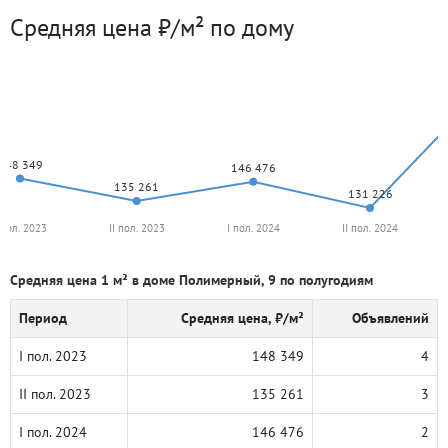
Средняя цена ₽/м² по дому
148 349
146 476
135 261
131 226
 пол. 2023
II пол. 2023
I пол. 2024
II пол. 2024
Средняя цена 1 м² в доме Полимерный, 9 по полугодиям
Период
Средняя цена, ₽/м²
Объявлений
I пол. 2023
148 349
4
II пол. 2023
135 261
3
I пол. 2024
146 476
2