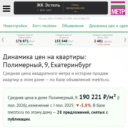
ЖК Эстель
Спец-
предложение
→
✓ Дом сдан
Реклама. ООО «СЗ ИНВЕСТСТРОЙ», ИНН 6678067973
Новостройки
Котт. посёлки
Объявления
Динамика цен и сдел
Средняя цена м²
Средняя цена м²
Продажи новостроек
Новостройки
Вторичка
Июль 2026
❮
❯
176 871
153 548
2 481
₽/м²
₽/м²
сделок
↑ 7,5% за 12 мес.
↑ 17,9% за 12 мес.
↓ 5,3% к июню
Динамика цен на квартиры:
Полимерный, 9, Екатеринбург
Средняя цена квадратного метра и история продаж
квартир в этом доме — по базе объявлений metrtv.ru.
190 221 ₽/м²
Средняя цена в доме Полимерный, 9:
(I
пол. 2026)
, изменение с I пол. 2025:
-5,8%
. В базе
metrtv.ru по этому дому —
28 предложений, снятых с
публикации
.