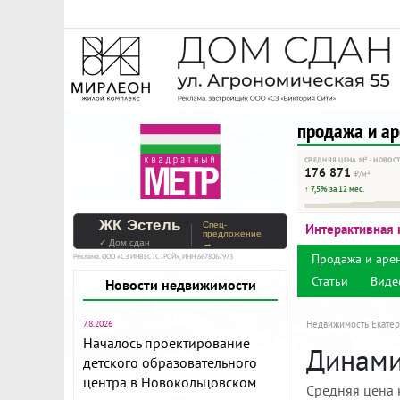
На Метре реклама - тольк
Помогайте независимому ре
продажа и а
СРЕДНЯЯ ЦЕНА М² · НОВОС
176 871
₽/м²
↑ 7,5% за 12 мес.
ЖК Эстель
Спец-
Интерактивная 
предложение
✓ Дом сдан
→
Продажа и аре
Реклама. ООО «СЗ ИНВЕСТСТРОЙ», ИНН 6678067973
Статьи
Виде
Новости недвижимости
7.8.2026
Недвижимость Екатер
Началось проектирование
Динамик
детского образовательного
центра в Новокольцовском
Средняя цена 