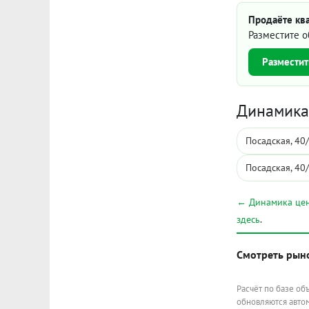
Продаёте ква
Разместите о
Разместит
Динамика 
Посадская, 40
Посадская, 40
← Динамика цен
здесь
.
Смотреть рын
Расчёт по базе об
обновляются автом