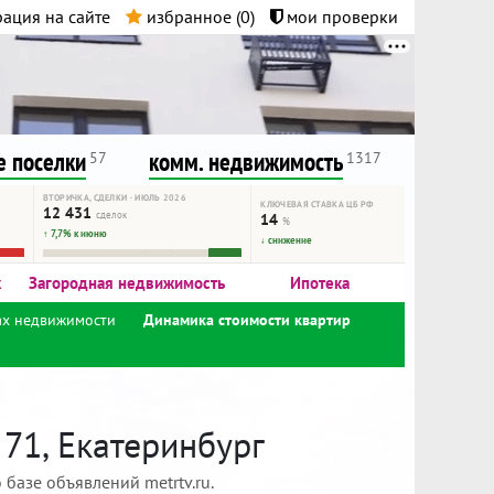
ация на сайте
избранное (
0
)
мои проверки
нта.
и!
 поселки
комм. недвижимость
57
1317
ВТОРИЧКА, СДЕЛКИ · ИЮЛЬ 2026
КЛЮЧЕВАЯ СТАВКА ЦБ РФ
12 431
сделок
14
%
↑ 7,7% к июню
↓ снижение
к
Загородная недвижимость
Ипотека
ах недвижимости
Динамика стоимости квартир
 71, Екатеринбург
базе объявлений metrtv.ru.