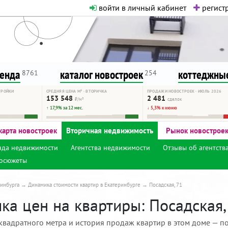
войти в личный кабинет
регистр
о нормальная. Никакого шок-конте
сурсу, как он помогает вам. Удач
ренда
каталог новостроек
коттеджные
8761
254
ТРОЙКИ
СРЕДНЯЯ ЦЕНА М² · ВТОРИЧКА
ПРОДАЖИ НОВОСТРОЕК · ИЮЛЬ 2026
153 548
2 481
₽/м²
сделок
↑ 17,9% за 12 мес.
↓ 5,3% к июню
карта новостроек
Вторичная недвижимость
Рынок новострое
нда недвижимости
Агентства недвижимости
Отзывы об агентств
осюжеты
инбурга
Динамика стоимости квартир в Екатеринбурге
Посадская, 71
а цен на квартиры: Посадская,
квадратного метра и история продаж квартир в этом доме — по 